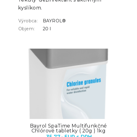
kyslíkom.
Výrobca:
BAYROL®
Objem:
20 l
Bayrol SpaTime Multifunkčné
Chlórové tabletky ( 20g ) 1kg
35,77.- EUR s DPH