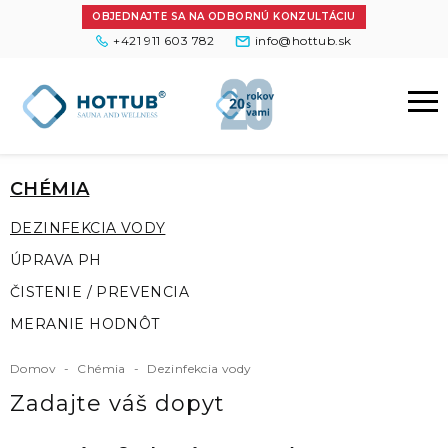
OBJEDNAJTE SA NA ODBORNÚ KONZULTÁCIU
+421 911 603 782
info@hottub.sk
CHÉMIA
DEZINFEKCIA VODY
ÚPRAVA PH
ČISTENIE / PREVENCIA
MERANIE HODNÔT
Domov
-
Chémia
-
Dezinfekcia vody
Zadajte váš dopyt