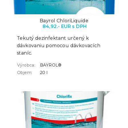
Bayrol ChloriLiquide
84,92.- EUR s DPH
Tekutý dezinfektant určený k
dávkovaniu pomocou dávkovacích
staníc.
Výrobca:
BAYROL®
Objem:
20 l