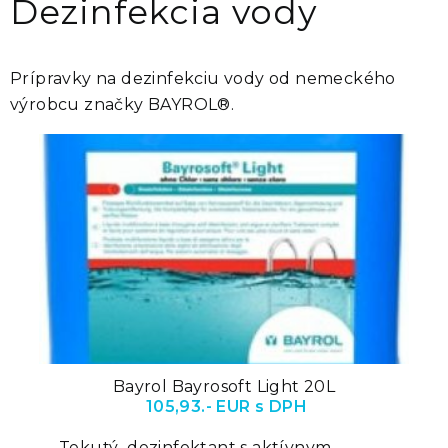
Dezinfekcia vody
Prípravky na dezinfekciu vody od nemeckého
výrobcu značky BAYROL®.
Bayrol Bayrosoft Light 20L
105,93.- EUR s DPH
Tekutý dezinfektant s aktívnym