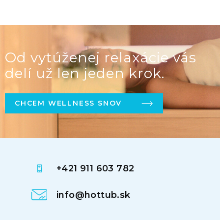
Od vytúženej relaxácie vás
delí už len jeden krok.
CHCEM WELLNESS SNOV
+421 911 603 782
info@hottub.sk