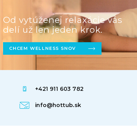
Od vytúženej relaxácie vás
delí už len jeden krok.
CHCEM WELLNESS SNOV
+421 911 603 782
info@hottub.sk