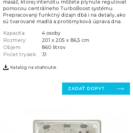
masáž, ktorej intenzitu môžete plynule regulovať
pomocou centrálneho TurboBoost systému.
Prepracovaný funkčný dizajn dbá i na detaily, ako
sú tvarované madlá a protišmyková úprava dna.
Kapacita:
4 osoby
Rozmery:
201 x 205 x 86,5 cm
Objem:
860 litrov
Počet trysiek:
31
Katalóg na stiahnutie
ZADAŤ DOPYT