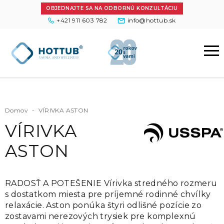
OBJEDNAJTE SA NA ODBORNÚ KONZULTÁCIU
+421 911 603 782
info@hottub.sk
Domov
-
VÍRIVKA ASTON
VÍRIVKA
ASTON
RADOSŤ A POTEŠENIE Vírivka stredného rozmeru
s dostatkom miesta pre príjemné rodinné chvílky
relaxácie. Aston ponúka štyri odlišné pozície zo
zostavami nerezových trysiek pre komplexnú