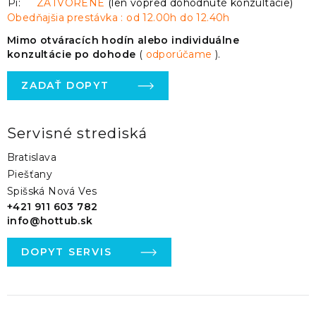
Pi:
ZATVORENÉ
(len vopred dohodnuté konzultácie)
Obedňajšia prestávka : od 12.00h do 12.40h
Mimo otváracích hodín alebo individuálne
konzultácie po dohode
(
odporúčame
).
ZADAŤ DOPYT
Servisné strediská
Bratislava
Piešťany
Spišská Nová Ves
+421 911 603 782
info@hottub.sk
DOPYT SERVIS