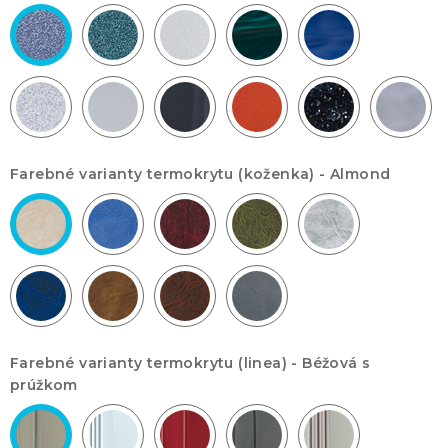
Farebné varianty termokrytu (koženka) -
Almond
Farebné varianty termokrytu (linea) -
Béžová s
prúžkom