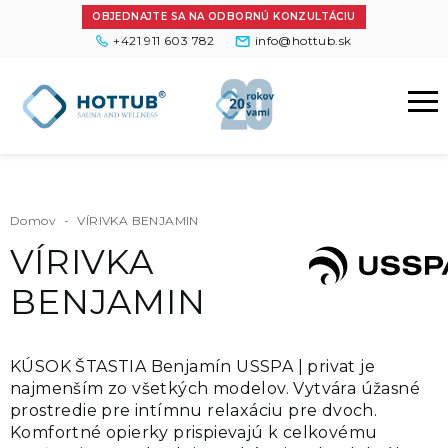
OBJEDNAJTE SA NA ODBORNÚ KONZULTÁCIU
+421 911 603 782
info@hottub.sk
Domov
-
VÍRIVKA BENJAMIN
VÍRIVKA
BENJAMIN
KÚSOK ŠTASTIA Benjamín USSPA | privat je
najmenším zo všetkých modelov. Vytvára úžasné
prostredie pre intímnu relaxáciu pre dvoch.
Komfortné opierky prispievajú k celkovému