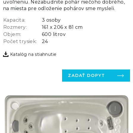
uvoľneniu. Nezabudnite pohár niečoho dobrého,
na miesta pre odloženie pohárov sme mysleli.
Kapacita:
3 osoby
Rozmery:
161 x 206 x 81 cm
Objem:
600 litrov
Počet trysiek:
24
Katalóg na stiahnutie
ZADAŤ DOPYT