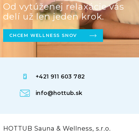
Od vytúženej relaxácie vás
delí už len jeden krok.
CHCEM WELLNESS SNOV
+421 911 603 782
info@hottub.sk
HOTTUB Sauna & Wellness, s.r.o.