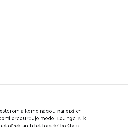
iestorom a kombináciou najlepších
hodami predurčuje model Lounge iN k
okoľvek architektonického štýlu.