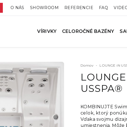
O NÁS
SHOWROOM
REFERENCIE
FAQ
VIDE
VÍRIVKY
CELOROČNÉ BAZÉNY
SA
Domov
-
LOUNGE iN U
LOUNGE
USSPA®
KOMBINUJTE Swim s
celok, ktorý ponúk
Vďaka svojmu dizaj
umiestnenia. Môže b