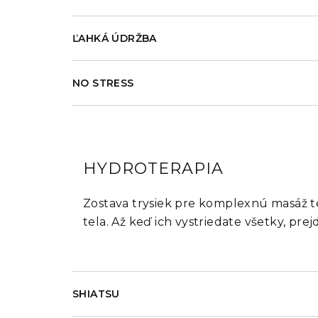
ĽAHKÁ ÚDRŽBA
NO STRESS
HYDROTERAPIA
Zostava trysiek pre komplexnú masáž tel
tela. Až keď ich vystriedate všetky, pr
SHIATSU