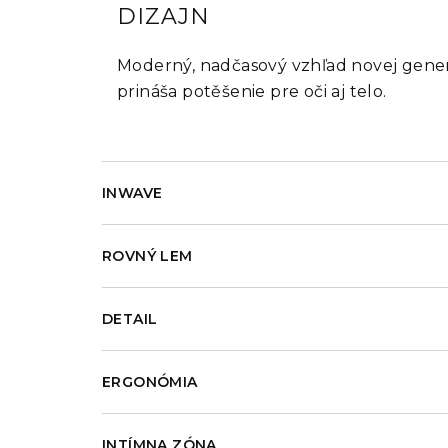
DIZAJN
Moderný, nadčasový vzhľad novej generá
prináša potěšenie pre oči aj telo.
INWAVE
ROVNÝ LEM
DETAIL
ERGONÓMIA
INTÍMNA ZÓNA