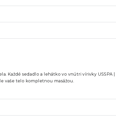
a. Každé sedadlo a lehátko vo vnútri vírivky USSPA | p
ejde vaše telo kompletnou masážou.