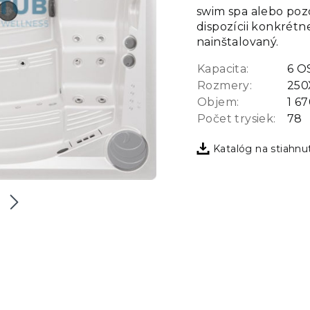
swim spa alebo pozd
dispozícii konkrét
nainštalovaný.
Kapacita:
6 O
Rozmery:
250
Objem:
1 67
Počet trysiek:
78
Katalóg na stiahnu