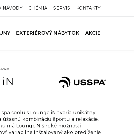
O NÁVODY
CHÉMIA
SERVIS
KONTAKTY
UNY
EXTERIÉROVÝ NÁBYTOK
AKCIE
SSPA®
 iN
pa spolu s Lounge iN tvoria unikátny
a úžasnú kombináciu športu a relaxácie.
nu má LoungeiN široké možnosti
yť variabilne inštalovaný ako predĺženie