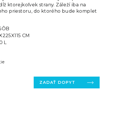
ĺž ktorejkoľvek strany. Záleží iba na
neho priestoru, do ktorého bude komplet
SÔB
X225X115 CM
0 L
tie
ZADAŤ DOPYT