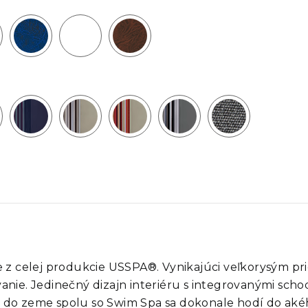
e z celej produkcie USSPA®. Vynikajúci veľkorysým pr
anie. Jedinečný dizajn interiéru s integrovanými sc
 do zeme spolu so Swim Spa sa dokonale hodí do akéh