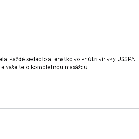
a. Každé sedadlo a lehátko vo vnútri vírivky USSPA | p
ejde vaše telo kompletnou masážou.