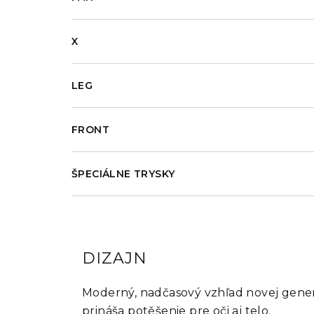
X
LEG
FRONT
ŠPECIÁLNE TRYSKY
DIZAJN
Moderný, nadčasový vzhľad novej generá
prináša potěšenie pre oči aj telo.