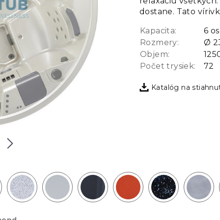
relaxáciu všetkých.
dostane. Tato víriv
Kapacita:
6 o
Rozmery:
Ø 2
Objem:
1250
Počet trysiek:
72
Katalóg na stiahnu