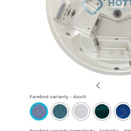
Farebné varianty -
Azurit