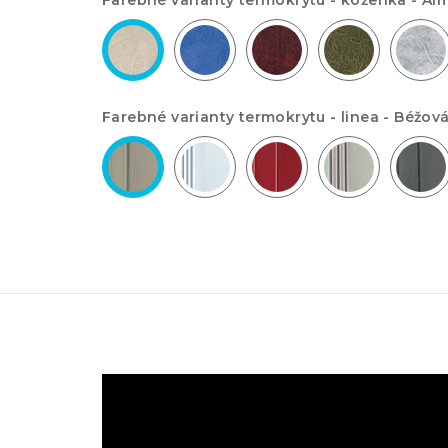
Farebné varianty termokrytu - koženka -
Al
Farebné varianty termokrytu - linea -
Béžová