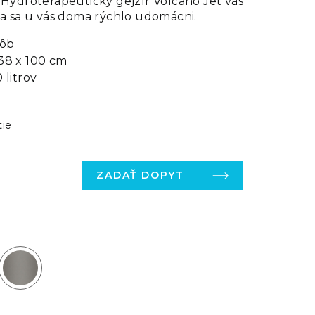
 Hydroterapeutický gejzír Volcano Jet vás
ka sa u vás doma rýchlo udomácni.
sôb
38 x 100 cm
 litrov
tie
ZADAŤ DOPYT