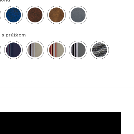
mond
 s prúžkom