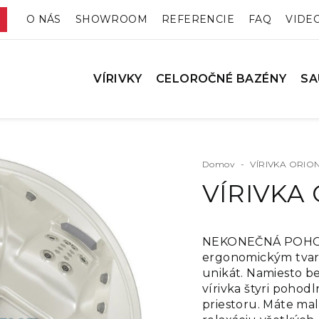
O NÁS
SHOWROOM
REFERENCIE
FAQ
VIDE
VÍRIVKY
CELOROČNÉ BAZÉNY
SA
Domov
-
VÍRIVKA ORION
VÍRIVKA
NEKONEČNÁ POHODA
ergonomickým tvaro
unikát. Namiesto b
vírivka štyri pohod
priestoru. Máte mal