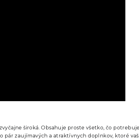
ezvyčajne široká. Obsahuje proste všetko, čo potrebuj
to pár zaujímavých a atraktívnych doplnkov, ktoré vašu