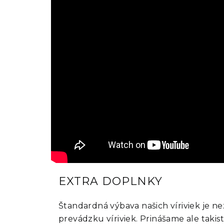
EXTRA DOPLNKY
Štandardná výbava našich víriviek je n
prevádzku víriviek. Prinášame ale takis