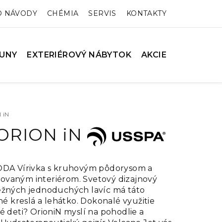
O NÁVODY
CHÉMIA
SERVIS
KONTAKTY
UNY
EXTERIÉROVÝ NÁBYTOK
AKCIE
 iN
 ORION iN
 Vírivka s kruhovým pôdorysom a
vaným interiérom. Svetový dizajnový
ežných jednoduchých lavíc má táto
lné kreslá a lehátko. Dokonalé využitie
é deti? OrioniN myslí na pohodlie a