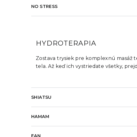
NO STRESS
HYDROTERAPIA
Zostava trysiek pre komplexnú masáž tel
tela. Až keď ich vystriedate všetky, pr
SHIATSU
HAMAM
FAN