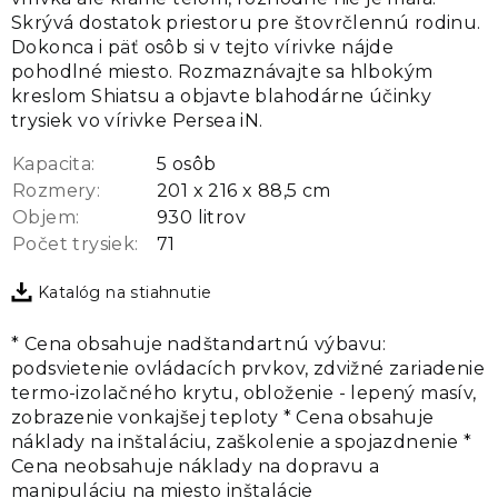
Skrývá dostatok priestoru pre štovrčlennú rodinu.
Dokonca i päť osôb si v tejto vírivke nájde
pohodlné miesto. Rozmaznávajte sa hlbokým
kreslom Shiatsu a objavte blahodárne účinky
trysiek vo vírivke Persea iN.
Kapacita:
5 osôb
Rozmery:
201 x 216 x 88,5 cm
Objem:
930 litrov
Počet trysiek:
71
Katalóg na stiahnutie
* Cena obsahuje nadštandartnú výbavu:
podsvietenie ovládacích prvkov, zdvižné zariadenie
termo-izolačného krytu, obloženie - lepený masív,
zobrazenie vonkajšej teploty * Cena obsahuje
náklady na inštaláciu, zaškolenie a spojazdnenie *
Cena neobsahuje náklady na dopravu a
manipuláciu na miesto inštalácie