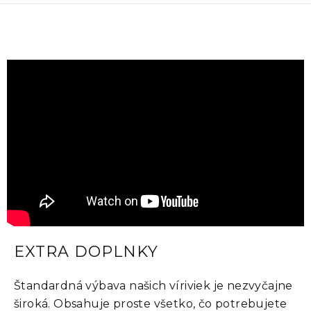
EXTRA DOPLNKY
Štandardná výbava našich víriviek je nezvyčajne
široká. Obsahuje proste všetko, čo potrebujete