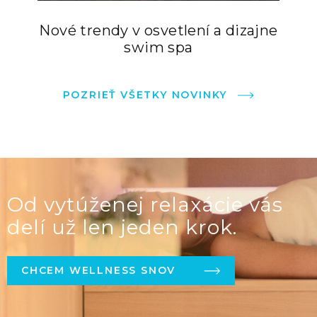
Nové trendy v osvetlení a dizajne
swim spa
POZRIEŤ VŠETKY NOVINKY
Od vytúženej relaxácie vás
delí už len jeden krok.
CHCEM WELLNESS SNOV