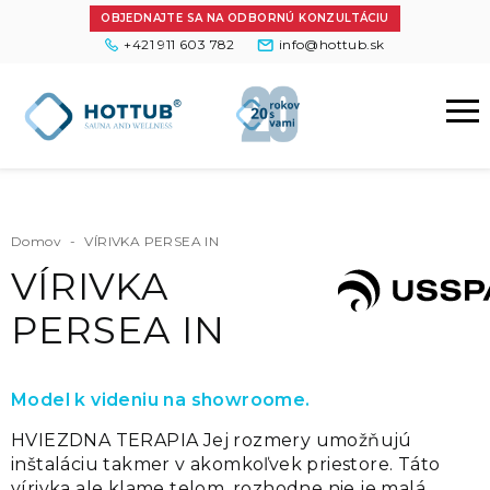
OBJEDNAJTE SA NA ODBORNÚ KONZULTÁCIU
+421 911 603 782
info@hottub.sk
Domov
-
VÍRIVKA PERSEA IN
VÍRIVKA
PERSEA IN
Model k videniu na showroome.
HVIEZDNA TERAPIA Jej rozmery umožňujú
inštaláciu takmer v akomkoľvek priestore. Táto
vírivka ale klame telom, rozhodne nie je malá.