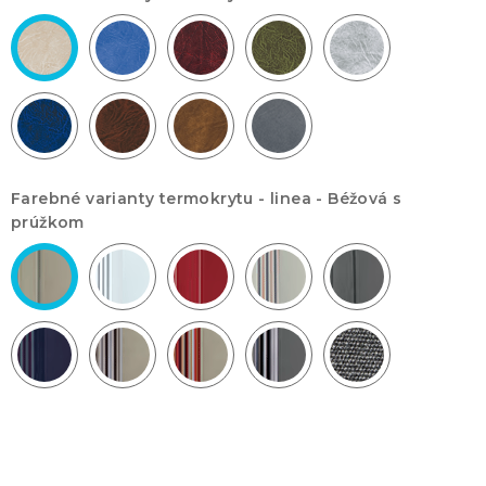
Farebné varianty termokrytu - linea -
Béžová s
prúžkom