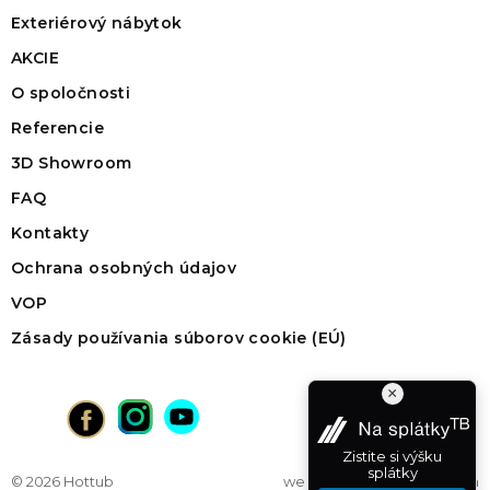
Exteriérový nábytok
AKCIE
O spoločnosti
Referencie
3D Showroom
FAQ
Kontakty
Ochrana osobných údajov
VOP
Zásady používania súborov cookie (EÚ)
×
Zistite si výšku
splátky
© 2026 Hottub
web na mieru
od vibration