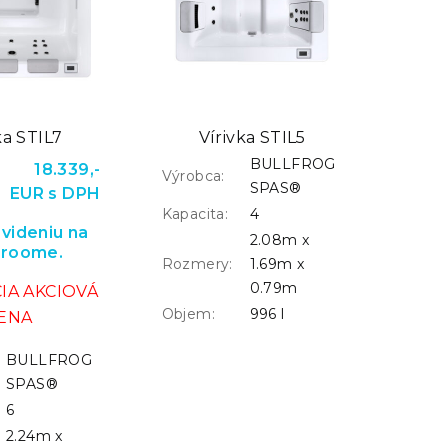
ka STIL7
Vírivka STIL5
BULLFROG
18.339,-
Výrobca:
SPAS®
EUR s DPH
Kapacita:
4
videniu na
2.08m x
roome.
Rozmery:
1.69m x
0.79m
IA AKCIOVÁ
Objem:
996 l
ENA
BULLFROG
SPAS®
6
2.24m x