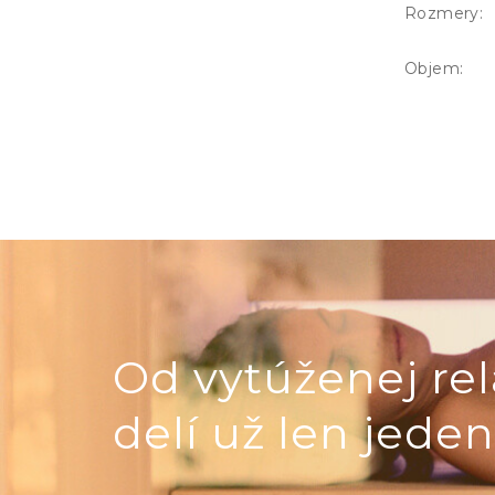
Rozmery:
Objem:
Od vytúženej rel
delí už len jeden