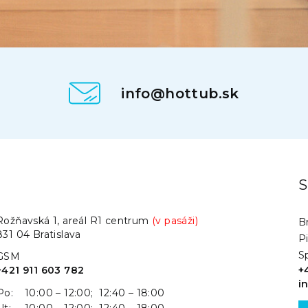
info@hottub.sk
.
S
Rožňavská 1, areál R1 centrum
(v pasáži)
Br
831 04 Bratislava
P
S
GSM
+421 911 603 782
+
i
Po:
10:00 – 12:00; 12:40 – 18:00