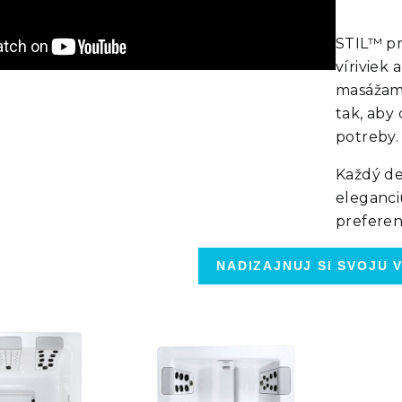
STIL™ pr
víriviek 
masážami
tak, aby
potreby.
Každý de
eleganci
preferen
NADIZAJNUJ SI SVOJU V