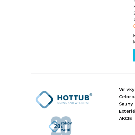
Vírivky
Celoro
Sauny
Exteri
AKCIE