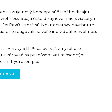
edstavuje nový koncept súčasného dizajnu
a wellness. Spája čisté dizajnové línie s viacerými
 JetPak®, ktoré sú bio-inžiniersky navrhnuté
 cielene reagovali na vaše individuálne wellness
tail vírivky STIL™ osloví váš zmysel pre
u a zároveň sa prispôsobí vašim osobným
ciám hydroterapie.
ÍRIVKU