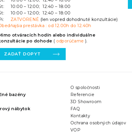
Ut:
10:00 – 12:00; 12:40 – 18:00
St:
10:00 – 12:00; 12:40 – 18:00
Št:
10:00 – 12:00; 12:40 – 18:00
Pi:
ZATVORENÉ
(len vopred dohodnuté konzultácie)
Obedňajšia prestávka : od 12.00h do 12.40h
Mimo otváracích hodín alebo individuálne
konzultácie po dohode
(
odporúčame
).
ZADAŤ DOPYT
O spoločnosti
čné bazény
Referencie
3D Showroom
érový nábytok
FAQ
Kontakty
Ochrana osobných údajov
VOP