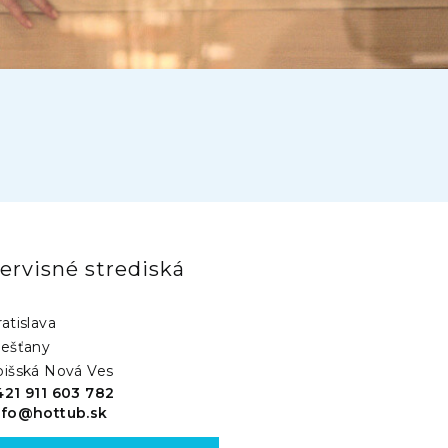
ervisné strediská
atislava
iešťany
pišská Nová Ves
421 911 603 782
nfo@hottub.sk