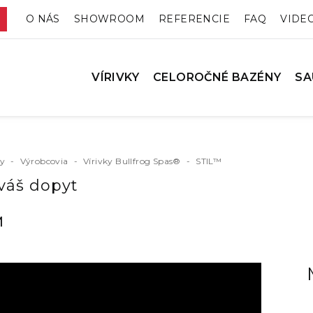
O NÁS
SHOWROOM
REFERENCIE
FAQ
VIDE
VÍRIVKY
CELOROČNÉ BAZÉNY
SA
ky
-
Výrobcovia
-
Vírivky Bullfrog Spas®
-
STIL™
váš dopyt
™