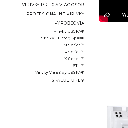
VÍRIVKY PRE 6 A VIAC OSÔB
PROFESIONÁLNE VÍRIVKY
VÝROBCOVIA
Vírivky USSPA®
Vírivky Bullfrog Spas®
M Series™
A Series™
X Series™
STIL™
Vírivky VIBES by USSPA®
SPACULTURE®