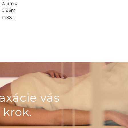
2.13m x
0.86m
1488 l
axácie vás
 krok.