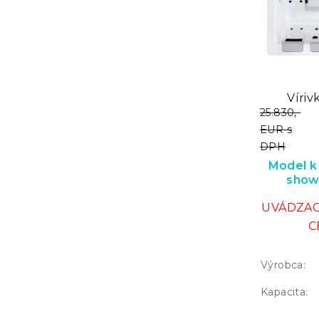
Víriv
25.830,-
EUR s
DPH
Model k 
show
UVÁDZAC
C
Výrobca:
Kapacita: