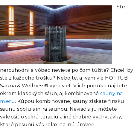
Ste
nerozhodní a vôbec neviete po čom túžite? Chceli by
ste z každého trošku? Nebojte, aj vám vie HOTTUB
Sauna & Wellness® vyhovieť. V ich ponuke nájdete
okrem klasických sáun, aj kombinované
sauny na
mieru
. Kúpou kombinovanej sauny získate fínsku
saunu spolu s infra saunou. Naviac si ju môžete
vylepšiť o soľnú terapiu a iné drobné vychytávky,
ktoré posunú váš relax na inú úroveň.