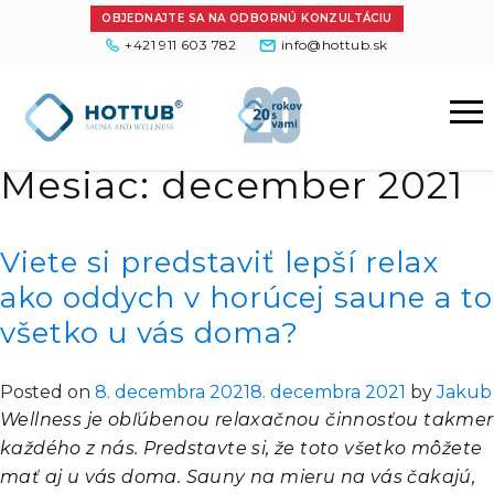
OBJEDNAJTE SA NA ODBORNÚ KONZULTÁCIU
+421 911 603 782
info@hottub.sk
Mesiac:
december 2021
Viete si predstaviť lepší relax
ako oddych v horúcej saune a to
všetko u vás doma?
Posted on
8. decembra 2021
8. decembra 2021
by
Jakub
Wellness je obľúbenou relaxačnou činnosťou takmer
každého z nás. Predstavte si, že toto všetko môžete
mať aj u vás doma. Sauny na mieru na vás čakajú,