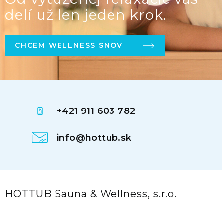
delí už len jeden krok.
CHCEM WELLNESS SNOV
+421 911 603 782
info@hottub.sk
HOTTUB Sauna & Wellness, s.r.o.