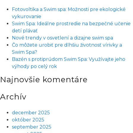
ako
Fotovoltika a Swim spa: Možnosti pre ekologické
oddych
vykurovanie
v
Swim Spa: Ideálne prostredie na bezpečné učenie
horúcej
detí plávať
saune
Nové trendy v osvetlení a dizajne swim spa
a
Čo môžete urobiť pre dlhšiu životnosť vírivky a
to
Swim Spa?
všetko
Bazén s protiprúdom Swim Spa: Využívajte jeho
u
výhody po celý rok
vás
doma?
Najnovšie komentáre
Archív
december 2025
október 2025
september 2025