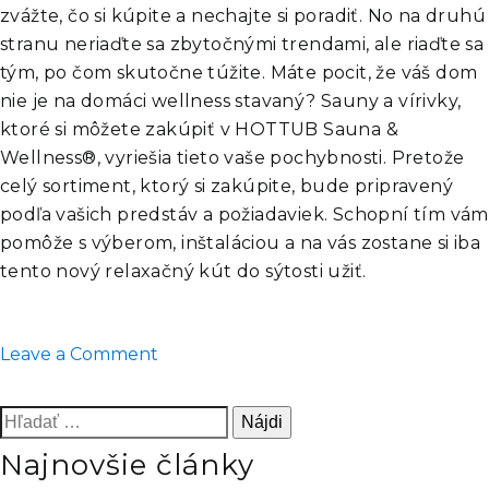
zvážte, čo si kúpite a nechajte si poradiť. No na druhú
stranu neriaďte sa zbytočnými trendami, ale riaďte sa
tým, po čom skutočne túžite. Máte pocit, že váš dom
nie je na domáci wellness stavaný? Sauny a vírivky,
ktoré si môžete zakúpiť v HOTTUB Sauna &
Wellness®, vyriešia tieto vaše pochybnosti. Pretože
celý sortiment, ktorý si zakúpite, bude pripravený
podľa vašich predstáv a požiadaviek. Schopní tím vám
pomôže s výberom, inštaláciou a na vás zostane si iba
tento nový relaxačný kút do sýtosti užiť.
on
Leave a Comment
Viete
si
Hľadať:
predstaviť
Najnovšie články
lepší
relax