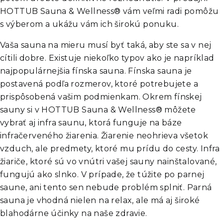
HOTTUB Sauna & Wellness® vám veľmi radi pomôžu
s výberom a ukážu vám ich širokú ponuku.
Vaša
sauna na mieru
musí byť taká, aby ste sa v nej
cítili dobre. Existuje niekoľko typov ako je napríklad
najpopulárnejšia fínska sauna. Fínska sauna je
postavená podľa rozmerov, ktoré potrebujete a
prispôsobená vašim podmienkam. Okrem fínskej
sauny si v HOTTUB Sauna & Wellness® môžete
vybrať aj infra saunu, ktorá funguje na báze
infračerveného žiarenia. Žiarenie neohrieva všetok
vzduch, ale predmety, ktoré mu prídu do cesty. Infra
žiariče, ktoré sú vo vnútri vašej sauny nainštalované,
fungujú ako slnko. V prípade, že túžite po parnej
saune, ani tento sen nebude problém splniť. Parná
sauna je vhodná nielen na relax, ale má aj široké
blahodárne účinky na naše zdravie.