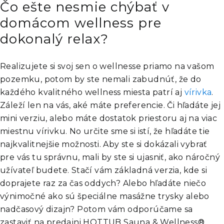
Čo ešte nesmie chýbať v
domácom wellness pre
dokonalý relax?
Realizujete si svoj sen o wellnesse priamo na vašom
pozemku, potom by ste nemali zabudnúť, že do
každého kvalitného wellness miesta patrí aj
vírivka
.
Záleží len na vás, aké máte preferencie. Či hľadáte jej
mini verziu, alebo máte dostatok priestoru aj na viac
miestnu vírivku. No určite sme si istí, že hľadáte tie
najkvalitnejšie možnosti. Aby ste si dokázali vybrať
pre vás tu správnu, mali by ste si ujasniť, ako náročný
užívateľ budete. Stačí vám základná verzia, kde si
doprajete raz za čas oddych? Alebo hľadáte niečo
výnimočné ako sú špeciálne masážne trysky alebo
nadčasový dizajn? Potom vám odporúčame sa
zastaviť na predajni HOTTUB Sauna & Wellness®,