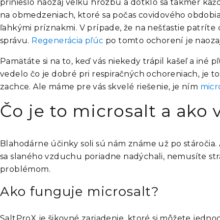
prinieslo naozaj veľkú hrozbu a dotklo sa takmer každé
na obmedzeniach, ktoré sa počas covidového obdobia mu
ľahkými príznakmi. V prípade, že na nešťastie patríte
správu
.
Regenerácia pľúc
po tomto ochorení je naozaj 
Pamätáte si na to, keď vás niekedy trápil kašeľ a iné
vedelo čo je dobré pri respiračných ochoreniach, je
zachce. Ale máme pre vás skvelé riešenie, je ním
micr
Čo je to microsalt a ako 
Blahodárne účinky soli sú nám známe už po stáročia.
sa slaného vzduchu poriadne nadýchali, nemusíte str
problémom.
Ako funguje microsalt?
SaltProX je šikovné zariadenie, ktoré si môžete jedno