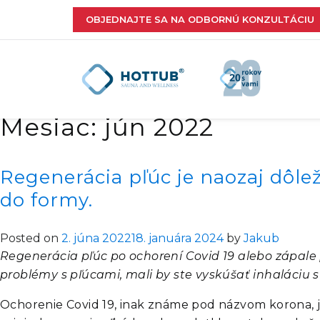
OBJEDNAJTE SA NA ODBORNÚ KONZULTÁCIU
Mesiac:
jún 2022
Regenerácia pľúc je naozaj dôlež
do formy.
Posted on
2. júna 2022
18. januára 2024
by
Jakub
Regenerácia pľúc po ochorení Covid 19 alebo zápale
problémy s pľúcami, mali by ste vyskúšať inhaláciu su
Ochorenie Covid 19, inak známe pod názvom korona, je