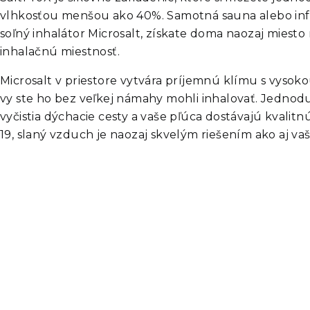
vlhkosťou menšou ako 40%. Samotná sauna alebo infra
soľný inhalátor Microsalt, získate doma naozaj miest
inhalačnú miestnosť.
Microsalt v priestore vytvára príjemnú klímu s vysok
vy ste ho bez veľkej námahy mohli inhalovať. Jednod
vyčistia dýchacie cesty a vaše pľúca dostávajú kvalitn
19, slaný vzduch je naozaj skvelým riešením ako aj va