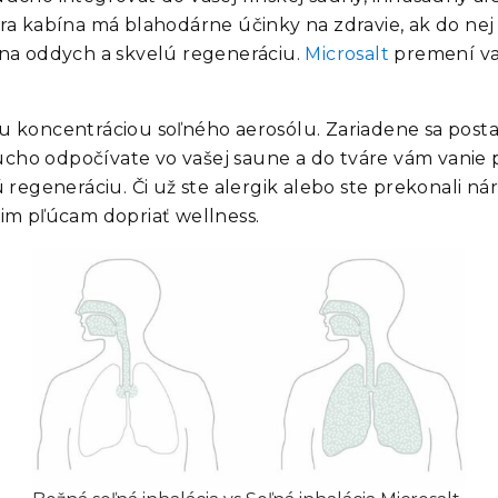
 kabína má blahodárne účinky na zdravie, ak do nej 
o na oddych a skvelú regeneráciu.
Microsalt
premení va
ou koncentráciou soľného aerosólu. Zariadene sa posta
ucho odpočívate vo vašej saune a do tváre vám vanie 
ú regeneráciu. Či už ste alergik alebo ste prekonali n
šim pľúcam dopriať wellness.