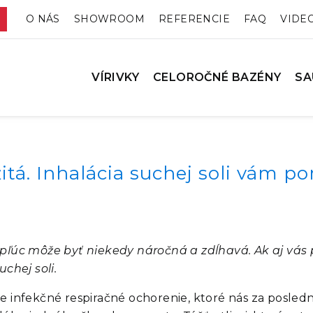
O NÁS
SHOWROOM
REFERENCIE
FAQ
VIDE
VÍRIVKY
CELOROČNÉ BAZÉNY
SA
itá. Inhalácia suchej soli vám po
 pľúc môže byť niekedy náročná a zdĺhavá. Ak aj vás
chej soli.
 infekčné respiračné ochorenie, ktoré nás za posledn