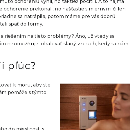
muto ochoreniu vyhli, ho taktiež pocítili. A to najmä
 ochorenie prekonali, no našťastie s miernymi či len
 poriadne sa natrápila, potom máme pre vás dobrú
ali späť do formy.
 a riešením na tieto problémy? Áno, už vtedy sa
 nám neumožňuje inhalovať slaný vzduch, kedy sa nám
i pľúc?
tovať k moru, aby ste
ám pomôže s týmto
ebo do miestnosti s