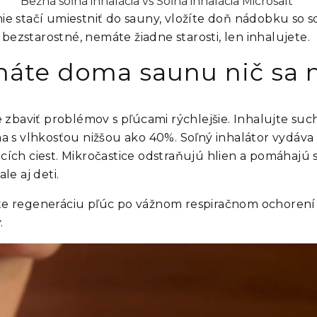
Bežná soľná inhalácia vs Soľná inhalácia Microsalt
ie stačí umiestniť do sauny, vložíte doň nádobku so s
ezstarostné, nemáte žiadne starosti, len inhalujete.
áte doma saunu nič sa 
e zbaviť problémov s pľúcami rýchlejšie. Inhalujte s
a s vlhkosťou nižšou ako 40%. Soľný inhalátor vydáva m
ích ciest. Mikročastice odstraňujú hlien a pomáhajú s
le aj deti.
 regeneráciu pľúc po vážnom respiračnom ochorení a
.