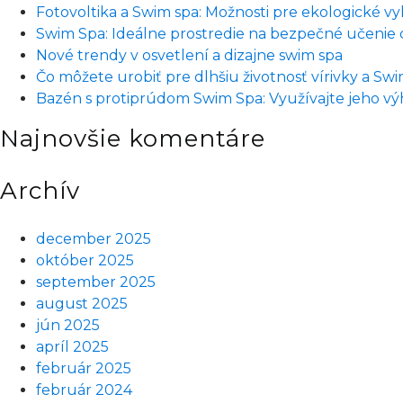
suchej
Fotovoltika a Swim spa: Možnosti pre ekologické v
soli
Swim Spa: Ideálne prostredie na bezpečné učenie d
vám
Nové trendy v osvetlení a dizajne swim spa
pomôže
Čo môžete urobiť pre dlhšiu životnosť vírivky a Sw
zotaviť
Bazén s protiprúdom Swim Spa: Využívajte jeho vý
sa
Najnovšie komentáre
a
dostať
sa
Archív
späť
do
december 2025
formy.
október 2025
september 2025
august 2025
jún 2025
apríl 2025
február 2025
február 2024