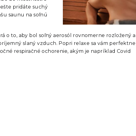
ešte pridáte suchý
šu saunu na soľnú
rá o to, aby bol soľný aerosól rovnomerne rozložený a
príjemný slaný vzduch. Popri relaxe sa vám perfektne
áročné respiračné ochorenie, akým je napríklad Covid