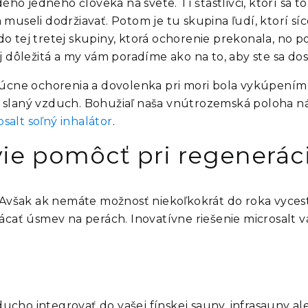
ho jedného človeka na svete. Tí šťastlivci, ktorí sa to
seli dodržiavať. Potom je tu skupina ľudí, ktorí síce
 do tej tretej skupiny, ktorá ochorenie prekonala, no
dôležitá a my vám poradíme ako na to, aby ste sa dost
 pľúcne ochorenia a dovolenka pri mori bola vykúpením
 to slaný vzduch. Bohužiaľ naša vnútrozemská poloha
osalt soľný inhalátor
.
vie pomôcť pri regeneráci
 Avšak ak nemáte možnosť niekoľkokrát do roka vyces
ácať úsmev na perách. Inovatívne riešenie
microsalt
v
ducho integrovať do vašej fínskej sauny, infrasauny al