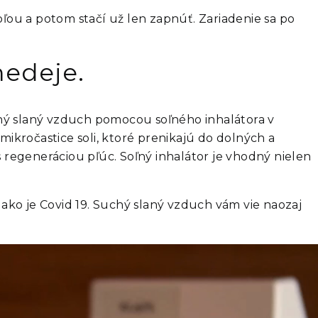
oľou a potom stačí už len zapnúť. Zariadenie sa po
nedeje.
uchý slaný vzduch pomocou soľného inhalátora v
ikročastice soli, ktoré prenikajú do dolných a
 regeneráciou pľúc. Soľný inhalátor je vhodný nielen
ko je Covid 19. Suchý slaný vzduch vám vie naozaj