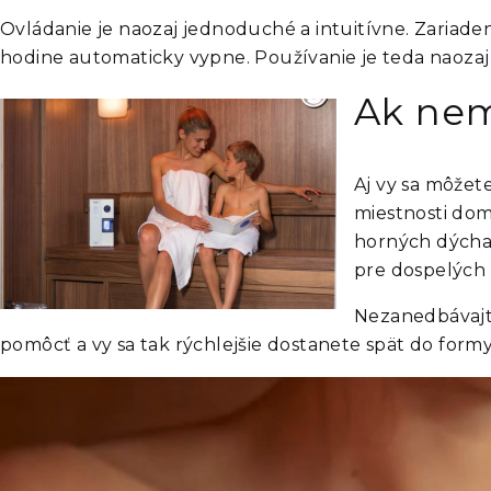
Ovládanie je naozaj jednoduché a intuitívne. Zariaden
hodine automaticky vypne. Používanie je teda naozaj b
Ak nem
Aj vy sa môžet
miestnosti dom
horných dýchac
pre dospelých a
Nezanedbávajte
pomôcť a vy sa tak rýchlejšie dostanete spät do formy