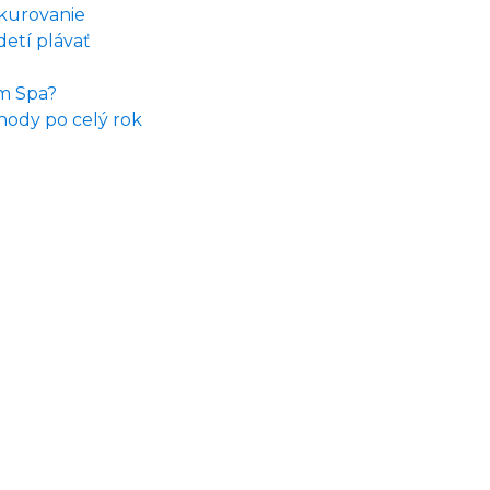
ykurovanie
etí plávať
im Spa?
hody po celý rok