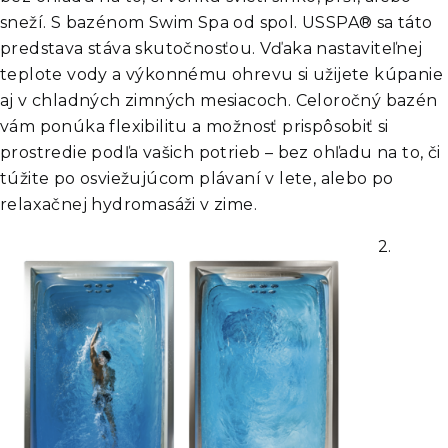
sneží. S bazénom Swim Spa od spol. USSPA® sa táto
predstava stáva skutočnosťou. Vďaka nastaviteľnej
teplote vody a výkonnému ohrevu si užijete kúpanie
aj v chladných zimných mesiacoch. Celoročný bazén
vám ponúka flexibilitu a možnosť prispôsobiť si
prostredie podľa vašich potrieb – bez ohľadu na to, či
túžite po osviežujúcom plávaní v lete, alebo po
relaxačnej hydromasáži v zime.
2.