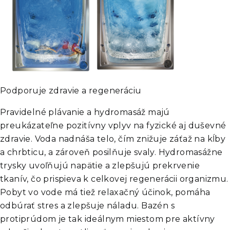
Podporuje zdravie a regeneráciu
Pravidelné plávanie a hydromasáž majú
preukázateľne pozitívny vplyv na fyzické aj duševné
zdravie. Voda nadnáša telo, čím znižuje záťaž na kĺby
a chrbticu, a zároveň posilňuje svaly. Hydromasážne
trysky uvoľňujú napätie a zlepšujú prekrvenie
tkanív, čo prispieva k celkovej regenerácii organizmu.
Pobyt vo vode má tiež relaxačný účinok, pomáha
odbúrať stres a zlepšuje náladu. Bazén s
protiprúdom je tak ideálnym miestom pre aktívny