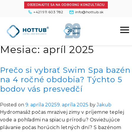
OBJEDNAJTE SA NA ODBORNÚ KONZULTÁCIU
+421 911 603 782
info@hottub.sk
Mesiac:
apríl 2025
Prečo si vybrať Swim Spa bazén
na 4 ročné obdobia? Týchto 5
bodov vás presvedčí
Posted on
9. apríla 2025
9. apríla 2025
by
Jakub
Hydromasáž počas mrazivej zimy v príjemne teplej
vode a pohľadmi na spiacu prírodu? Osviežujúce
plávanie počas horúcich letných dní? S bazénom