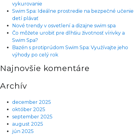
na
vykurovanie
4
Swim Spa: Ideálne prostredie na bezpečné učenie
ročné
detí plávať
obdobia?
Nové trendy v osvetlení a dizajne swim spa
Týchto
Čo môžete urobiť pre dlhšiu životnosť vírivky a
5
Swim Spa?
bodov
Bazén s protiprúdom Swim Spa: Využívajte jeho
vás
výhody po celý rok
presvedčí
Najnovšie komentáre
Archív
december 2025
október 2025
september 2025
august 2025
jún 2025