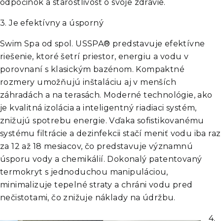
odpočinok a starostlivosť o svoje zdravie.
3.
Je efektívny a úsporný
Swim Spa od spol. USSPA® predstavuje efektívne
riešenie, ktoré šetrí priestor, energiu a vodu v
porovnaní s klasickým bazénom. Kompaktné
rozmery umožňujú inštaláciu aj v menších
záhradách a na terasách. Moderné technológie, ako
je kvalitná izolácia a inteligentný riadiaci systém,
znižujú spotrebu energie. Vďaka sofistikovanému
systému filtrácie a dezinfekcii stačí meniť vodu iba raz
za 12 až 18 mesiacov, čo predstavuje významnú
úsporu vody a chemikálií. Dokonalý patentovaný
termokryt s jednoduchou manipuláciou,
minimalizuje tepelné straty a chráni vodu pred
nečistotami, čo znižuje náklady na údržbu.
4.