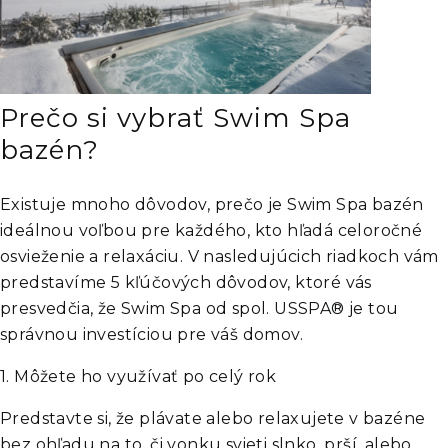
Prečo si vybrať Swim Spa
bazén?
Existuje mnoho dôvodov, prečo je Swim Spa bazén
ideálnou voľbou pre každého, kto hľadá celoročné
osvieženie a relaxáciu. V nasledujúcich riadkoch vám
predstavíme 5 kľúčových dôvodov, ktoré vás
presvedčia, že Swim Spa od spol. USSPA® je tou
správnou investíciou pre váš domov.
1.
Môžete ho využívať po celý rok
Predstavte si, že plávate alebo relaxujete v bazéne
bez ohľadu na to, či vonku svieti slnko, prší, alebo