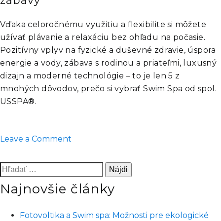
zábavy
Vďaka celoročnému využitiu a flexibilite si môžete
užívať plávanie a relaxáciu bez ohľadu na počasie.
Pozitívny vplyv na fyzické a duševné zdravie, úspora
energie a vody, zábava s rodinou a priateľmi, luxusný
dizajn a moderné technológie – to je len 5 z
mnohých dôvodov, prečo si vybrať Swim Spa od spol.
USSPA®.
on
Leave a Comment
Prečo
si
Hľadať:
vybrať
Najnovšie články
Swim
Spa
bazén
Fotovoltika a Swim spa: Možnosti pre ekologické