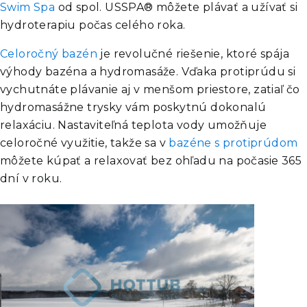
Swim Spa
od spol. USSPA® môžete plávať a užívať si
hydroterapiu počas celého roka.
Celoročný bazén
je revolučné riešenie, ktoré spája
výhody bazéna a hydromasáže. Vďaka protiprúdu si
vychutnáte plávanie aj v menšom priestore, zatiaľ čo
hydromasážne trysky vám poskytnú dokonalú
relaxáciu. Nastaviteľná teplota vody umožňuje
celoročné využitie, takže sa v
bazéne s protiprúdom
môžete kúpať a relaxovať bez ohľadu na počasie 365
dní v roku.