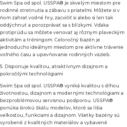
Swim Spa od spol. USSPA® je skvelým miestom pre
rodinné stretnutia a zábavu s priateľmi. Môžete si v
ňom zahrať vodné hry, zacvičiť si alebo si len tak
oddýchnuť a porozprávať sa s blízkymi. Vďaka
protiprúdu sa môžete venovať aj rôznym plaveckým
aktivitám a tréningom. Celoročný bazén je
jednoducho ideálnym miestom pre aktívne trávenie
voľného času a upevňovanie rodinných väzieb.
5.
Disponuje kvalitou, atraktívnym dizajnom a
pokročilými technológiami
Swim Spa od spol. USSPA® vyniká kvalitou s dlhou
životnosťou, dizajnom a modernými technológiami a
bezproblémovou servisnou podporou. USSPA®
ponúka širokú škálu modelov, ktoré sa líšia
veľkosťou, funkciami a dizajnom. Všetky bazény sú
vyrobené z kvalitných materiálov a vybavené