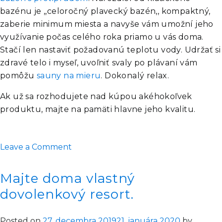
bazénu je ,,celoročný plavecký bazén,, kompaktný,
zaberie minimum miesta a navyše vám umožní jeho
využívanie počas celého roka priamo u vás doma.
Stačí len nastaviť požadovanú teplotu vody. Udržať si
zdravé telo i myseľ, uvoľniť svaly po plávaní vám
pomôžu
sauny na mieru
. Dokonalý relax.
Ak už sa rozhodujete nad kúpou akéhokoľvek
produktu, majte na pamäti hlavne jeho kvalitu.
on
Leave a Comment
Pozor
na
Majte doma vlastný
lacných
dovolenkový resort.
dodávateľov
víriviek
Posted on
27. decembra 2019
21. januára 2020
by