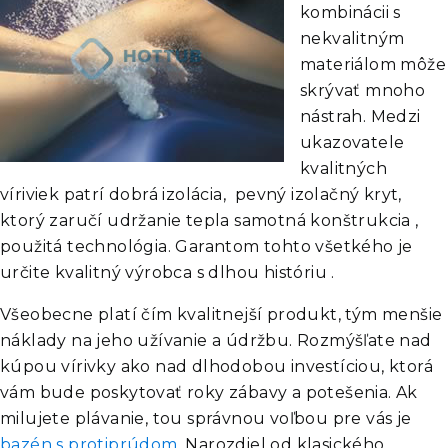
kombinácii s
nekvalitným
materiálom môže
skrývať mnoho
nástrah. Medzi
ukazovatele
kvalitných
víriviek patrí dobrá izolácia, pevný izolačný kryt,
ktorý zaručí udržanie tepla samotná konštrukcia ,
použitá technológia. Garantom tohto všetkého je
určite kvalitný výrobca s dlhou históriu .
Všeobecne platí čím kvalitnejší produkt, tým menšie
náklady na jeho užívanie a údržbu. Rozmýšľate nad
kúpou vírivky ako nad dlhodobou investíciou, ktorá
vám bude poskytovať roky zábavy a potešenia. Ak
milujete plávanie, tou správnou voľbou pre vás je
bazén s protiprúdom
. Narozdiel od klasického