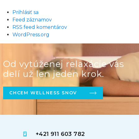
Prihlásiť sa
Feed záznamov
RSS feed komentárov
WordPress.org
Od vytúženej relaxácie vás
delí už len jeden krok.
CHCEM WELLNESS SNOV
+421 911 603 782