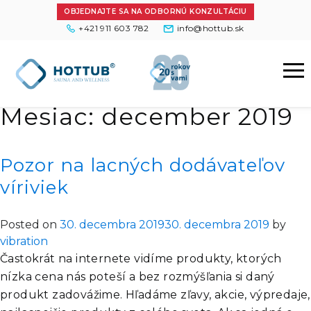
OBJEDNAJTE SA NA ODBORNÚ KONZULTÁCIU
+421 911 603 782
info@hottub.sk
Mesiac:
december 2019
Pozor na lacných dodávateľov
víriviek
Posted on
30. decembra 2019
30. decembra 2019
by
vibration
Častokrát na internete vidíme produkty, ktorých
nízka cena nás poteší a bez rozmýšľania si daný
produkt zadovážime. Hľadáme zľavy, akcie, výpredaje,