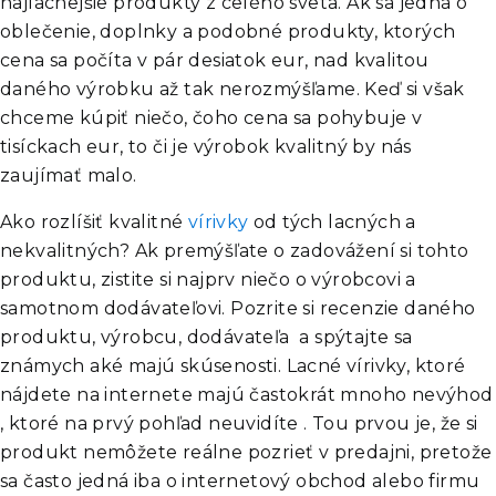
najlacnejšie produkty z celého sveta. Ak sa jedná o
oblečenie, doplnky a podobné produkty, ktorých
cena sa počíta v pár desiatok eur, nad kvalitou
daného výrobku až tak nerozmýšľame. Keď si však
chceme kúpiť niečo, čoho cena sa pohybuje v
tisíckach eur, to či je výrobok kvalitný by nás
zaujímať malo.
Ako rozlíšiť kvalitné
vírivky
od tých lacných a
nekvalitných? Ak premýšľate o zadovážení si tohto
produktu, zistite si najprv niečo o výrobcovi a
samotnom dodávateľovi. Pozrite si recenzie daného
produktu, výrobcu, dodávateľa a spýtajte sa
známych aké majú skúsenosti. Lacné vírivky, ktoré
nájdete na internete majú častokrát mnoho nevýhod
, ktoré na prvý pohľad neuvidíte . Tou prvou je, že si
produkt nemôžete reálne pozrieť v predajni, pretože
sa často jedná iba o internetový obchod alebo firmu