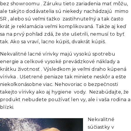
bez showroomu . Záruku tieto zariadenia mať môžu,
ale takýto dodávatelia sú niekedy nachádzajú mimo
SR , alebo sú veľmi ťažko zastihnuteľný a tak často
krát je reklamácia veľmi komplikovaná. Takže aj keď
sa na prvý pohľad zdá, že ste ušetrili, nemusí to byť
tak. Ako sa vraví, lacno kúpiš, dvakrát kúpiš.
Nekvalitné lacné vírivky majú vysokú spotrebu
energie a celkové vysoké prevádzkové náklady a
krátku životnosť . Výsledkom je veľmi draho kúpená
vírivka . Ušetrené peniaze tak miniete neskôr a ešte
niekoľkonásobne viac. Nehovoriac o bezpečnosti
takejto vírivky ako aj hygiene vody. Nezabúdajte, že
produkt nebudete používať len vy, ale i vaša rodina a
blízki.
Nekvalitné
súčiastky v