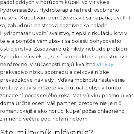
padol oddych v horúcom kúpeli vo vírivke s
hydromasážou. Hydroterapia nahradí osobného
maséra. Kúpeľ vám pomôže zbaviť sa napätia, uvoľniť
sa, zabudnúť na stres a pozitívne sa naladiť.
Hydromasáž uvoľní svalstvo, zlepší cirkuláciu krvi v
tele a pomôže vám zbaviť sa bolesti pohybového
ústrojenstva. Zaspávanie už nikdy nebude problém.
Výhodou víriviek je, že sú kompaktné a priestorovo
nenáročné. V súčasnosti majú kvalitné
vírivky
prekvapivo nízku spotrebu a celkové nízke
prevádzkové náklady . Vďaka možnosti nastavenia
teploty vody si môžete vychutnať pobyt v tomto
zariadení počas celého roka. Mať vírivku priamo u vás
doma určite ocení váš partner, pretože nie je nič
romantickejšie ako horúci kúpeľ počas chladného
zimného večera pod holým nebom.
Ste milovník plávania?