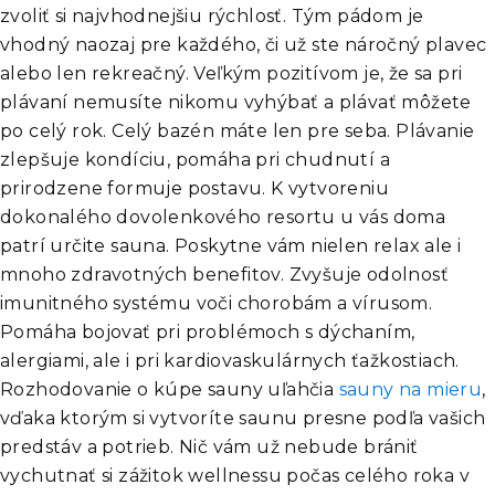
zvoliť si najvhodnejšiu rýchlosť. Tým pádom je
vhodný naozaj pre každého, či už ste náročný plavec
alebo len rekreačný. Veľkým pozitívom je, že sa pri
plávaní nemusíte nikomu vyhýbať a plávať môžete
po celý rok. Celý bazén máte len pre seba. Plávanie
zlepšuje kondíciu, pomáha pri chudnutí a
prirodzene formuje postavu. K vytvoreniu
dokonalého dovolenkového resortu u vás doma
patrí určite sauna. Poskytne vám nielen relax ale i
mnoho zdravotných benefitov. Zvyšuje odolnosť
imunitného systému voči chorobám a vírusom.
Pomáha bojovať pri problémoch s dýchaním,
alergiami, ale i pri kardiovaskulárnych ťažkostiach.
Rozhodovanie o kúpe sauny uľahčia
sauny na mieru
,
vďaka ktorým si vytvoríte saunu presne podľa vašich
predstáv a potrieb. Nič vám už nebude brániť
vychutnať si zážitok wellnessu počas celého roka v