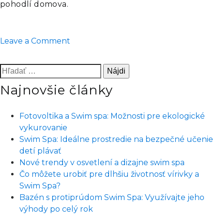
pohodlí domova.
on
Leave a Comment
Majte
doma
Hľadať:
vlastný
Najnovšie články
dovolenkový
resort.
Fotovoltika a Swim spa: Možnosti pre ekologické
vykurovanie
Swim Spa: Ideálne prostredie na bezpečné učenie
detí plávať
Nové trendy v osvetlení a dizajne swim spa
Čo môžete urobiť pre dlhšiu životnosť vírivky a
Swim Spa?
Bazén s protiprúdom Swim Spa: Využívajte jeho
výhody po celý rok