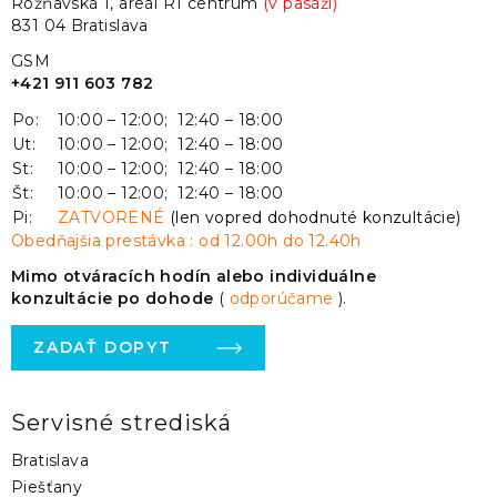
Rožňavská 1, areál R1 centrum
(v pasáži)
831 04 Bratislava
GSM
+421 911 603 782
Po:
10:00 – 12:00; 12:40 – 18:00
Ut:
10:00 – 12:00; 12:40 – 18:00
St:
10:00 – 12:00; 12:40 – 18:00
Št:
10:00 – 12:00; 12:40 – 18:00
Pi:
ZATVORENÉ
(len vopred dohodnuté konzultácie)
Obedňajšia prestávka : od 12.00h do 12.40h
Mimo otváracích hodín alebo individuálne
konzultácie po dohode
(
odporúčame
).
ZADAŤ DOPYT
Servisné strediská
Bratislava
Piešťany