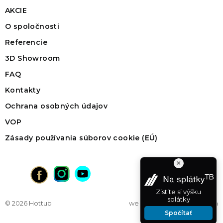
AKCIE
O spoločnosti
Referencie
3D Showroom
FAQ
Kontakty
Ochrana osobných údajov
VOP
Zásady používania súborov cookie (EÚ)
×
Zistite si výšku
splátky
© 2026 Hottub
web na mieru
od vibration
Spočítať