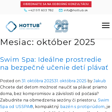
OBJEDNAJTE SA NA ODBORNÚ KONZULTÁCIU
+421 911 603 782
info@hottub.sk
Mesiac:
október 2025
Swim Spa: Ideálne prostredie
na bezpečné učenie detí plávať
Posted on
31. októbra 2025
31. októbra 2025
by
Jakub
Chcete dať deťom možnosť naučiť sa plávať priamo
doma, bez kompromisov a závislosti od počasia?
Zabudnite na obmedzenia sezóny či priestoru.
Swim
Spa od USSPA®
, kompaktný
bazén s protiprúdom
,
je