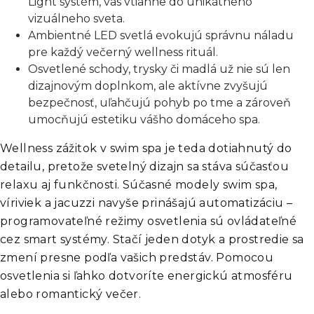
Light systém, vás vtiahne do unikátneho
vizuálneho sveta.
Ambientné LED svetlá evokujú správnu náladu
pre každý večerný wellness rituál.
Osvetlené schody, trysky či madlá už nie sú len
dizajnovým doplnkom, ale aktívne zvyšujú
bezpečnosť, uľahčujú pohyb po tme a zároveň
umocňujú estetiku vášho domáceho spa.
Wellness zážitok v swim spa je teda dotiahnutý do
detailu, pretože svetelný dizajn sa stáva súčasťou
relaxu aj funkčnosti. Súčasné modely swim spa,
víriviek a jacuzzi navyše prinášajú automatizáciu –
programovateľné režimy osvetlenia sú ovládateľné
cez smart systémy. Stačí jeden dotyk a prostredie sa
zmení presne podľa vašich predstáv. Pomocou
osvetlenia si ľahko dotvoríte energickú atmosféru
alebo romantický večer.