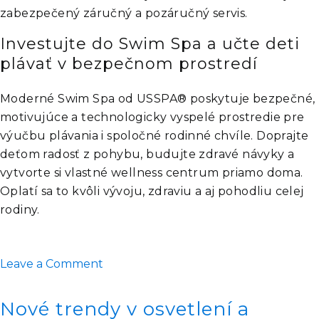
zabezpečený záručný a pozáručný servis.
Investujte do Swim Spa a učte deti
plávať v bezpečnom prostredí
Moderné Swim Spa od USSPA® poskytuje bezpečné,
motivujúce a technologicky vyspelé prostredie pre
výučbu plávania i spoločné rodinné chvíle. Doprajte
deťom radosť z pohybu, budujte zdravé návyky a
vytvorte si vlastné wellness centrum priamo doma.
Oplatí sa to kvôli vývoju, zdraviu a aj pohodliu celej
rodiny.
on
Leave a Comment
Swim
Spa:
Nové trendy v osvetlení a
Ideálne