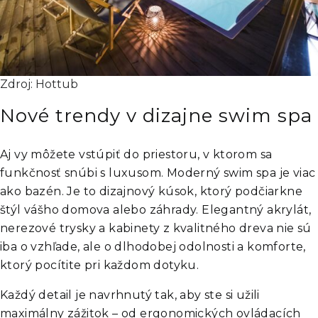
Zdroj: Hottub
Nové trendy v dizajne swim spa
Aj vy môžete vstúpiť do priestoru, v ktorom sa
funkčnosť snúbi s luxusom. Moderný swim spa je viac
ako bazén. Je to dizajnový kúsok, ktorý podčiarkne
štýl vášho domova alebo záhrady. Elegantný akrylát,
nerezové trysky a kabinety z kvalitného dreva nie sú
iba o vzhľade, ale o dlhodobej odolnosti a komforte,
ktorý pocítite pri každom dotyku.
Každý detail je navrhnutý tak, aby ste si užili
maximálny zážitok – od ergonomických ovládacích