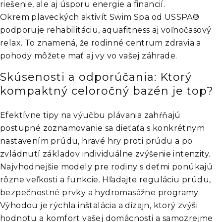
riešenie, ale aj úsporu energie a financií.​
Okrem plaveckých aktivít Swim Spa od USSPA®
podporuje rehabilitáciu, aquafitness aj voľnočasový
relax. To znamená, že rodinné centrum zdravia a
pohody môžete mať aj vy vo vašej záhrade.
Skúsenosti a odporúčania: Ktorý
kompaktný celoročný bazén je top?
Efektívne tipy na výučbu plávania zahŕňajú
postupné zoznamovanie sa dieťaťa s konkrétnym
nastavením prúdu, hravé hry proti prúdu a po
zvládnutí základov individuálne zvýšenie intenzity.
Najvhodnejšie modely pre rodiny s deťmi ponúkajú
rôzne veľkosti a funkcie. Hľadajte reguláciu prúdu,
bezpečnostné prvky a hydromasážne programy.
Výhodou je rýchla inštalácia a dizajn, ktorý zvýši
hodnotu a komfort vašej domácnosti a samozrejme