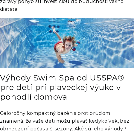
zdravý pohyb sú investíciou do budúcnosti vášho
dieťaťa.
Výhody Swim Spa od USSPA®
pre deti pri plaveckej výuke v
pohodlí domova
Celoročný kompaktný bazén s protiprúdom
znamená, že vaše deti môžu plávať kedykoľvek, bez
obmedzení počasia či sezóny. Aké sú jeho výhody?