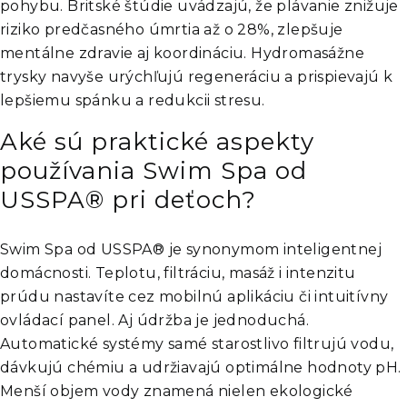
pohybu. Britské štúdie uvádzajú, že plávanie znižuje
riziko predčasného úmrtia až o 28%, zlepšuje
mentálne zdravie aj koordináciu. Hydromasážne
trysky navyše urýchľujú regeneráciu a prispievajú k
lepšiemu spánku a redukcii stresu.​
Aké sú praktické aspekty
používania Swim Spa od
USSPA® pri deťoch?
Swim Spa od USSPA® je synonymom inteligentnej
domácnosti. Teplotu, filtráciu, masáž i intenzitu
prúdu nastavíte cez mobilnú aplikáciu či intuitívny
ovládací panel. Aj údržba je jednoduchá.
Automatické systémy samé starostlivo filtrujú vodu,
dávkujú chémiu a udržiavajú optimálne hodnoty pH.
Menší objem vody znamená nielen ekologické