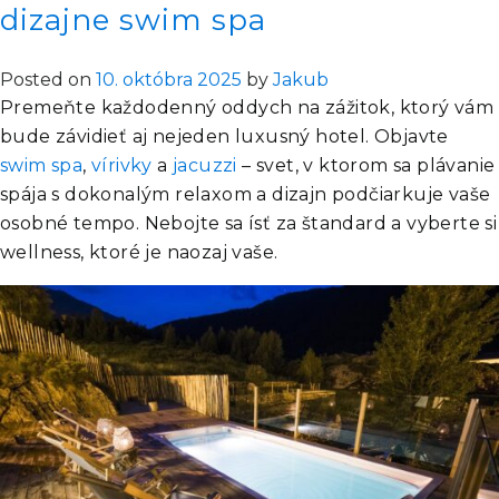
dizajne swim spa
prostredie
na
bezpečné
Posted on
10. októbra 2025
by
Jakub
učenie
Premeňte každodenný oddych na zážitok, ktorý vám
detí
bude závidieť aj nejeden luxusný hotel. Objavte
plávať
swim spa
,
vírivky
a
jacuzzi
– svet, v ktorom sa plávanie
spája s dokonalým relaxom a dizajn podčiarkuje vaše
osobné tempo. Nebojte sa ísť za štandard a vyberte si
wellness, ktoré je naozaj vaše.