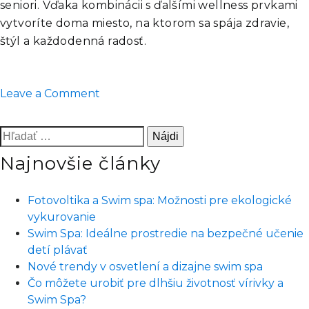
seniori. Vďaka kombinácii s ďalšími wellness prvkami
vytvoríte doma miesto, na ktorom sa spája zdravie,
štýl a každodenná radosť.
on
Leave a Comment
Nové
trendy
Hľadať:
v
Najnovšie články
osvetlení
a
dizajne
Fotovoltika a Swim spa: Možnosti pre ekologické
swim
vykurovanie
spa
Swim Spa: Ideálne prostredie na bezpečné učenie
detí plávať
Nové trendy v osvetlení a dizajne swim spa
Čo môžete urobiť pre dlhšiu životnosť vírivky a
Swim Spa?