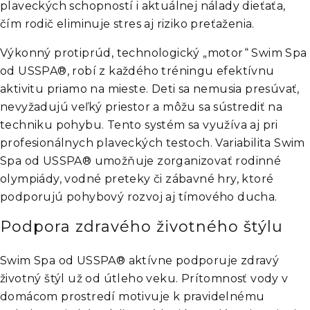
plaveckých schopností i aktuálnej nálady dieťaťa,
čím rodič eliminuje stres aj riziko preťaženia.​
Výkonný protiprúd, technologický „motor“ Swim Spa
od USSPA®, robí z každého tréningu efektívnu
aktivitu priamo na mieste. Deti sa nemusia presúvať,
nevyžadujú veľký priestor a môžu sa sústrediť na
techniku pohybu. Tento systém sa využíva aj pri
profesionálnych plaveckých testoch. Variabilita Swim
Spa od USSPA® umožňuje zorganizovať rodinné
olympiády, vodné preteky či zábavné hry, ktoré
podporujú pohybový rozvoj aj tímového ducha.
Podpora zdravého životného štýlu
Swim Spa od USSPA® aktívne podporuje zdravý
životný štýl už od útleho veku. Prítomnosť vody v
domácom prostredí motivuje k pravidelnému