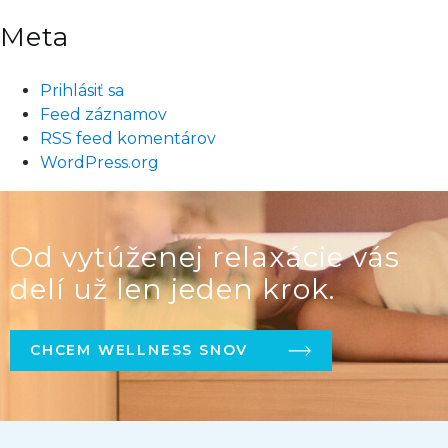
Meta
Prihlásiť sa
Feed záznamov
RSS feed komentárov
WordPress.org
Od vytúženej relaxácie vás
delí už len jeden krok.
CHCEM WELLNESS SNOV