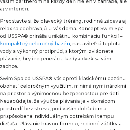
vaším partnerom na každý deň nielen v záhrade, ale
aj v interiéri.​
Predstavte si, že plavecký tréning, rodinná zábava aj
relax sa odohrávajú u vás doma. Koncept Swim Spa
od USSPA® prináša unikátnu kombináciu funkcií –
kompaktný celoročný bazén
,
nastaviteľná teplota
vody a výkonný protiprúd, s ktorými zvládnete
plávanie, hry i regeneráciu kedykoľvek sa vám
zachce.
Swim Spa od USSPA® vás oproti klasickému bazénu
obohatí celoročným využitím, minimálnymi nárokmi
na priestor a výnimočnou bezpečnosťou pre deti.
Nezabúdajte, že výučba plávania je v domácom
prostredí bez stresu, pod vašim dohľadom a
prispôsobená individuálnym potrebám i tempu
dieťaťa. Plávanie hravou formou, rodinné zážitky a