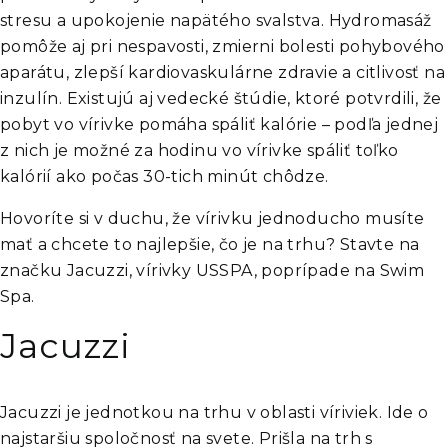
stresu a upokojenie napätého svalstva. Hydromasáž
pomôže aj pri nespavosti, zmierni bolesti pohybového
aparátu, zlepší kardiovaskulárne zdravie a citlivosť na
inzulín. Existujú aj vedecké štúdie, ktoré potvrdili, že
pobyt vo vírivke pomáha spáliť kalórie – podľa jednej
z nich je možné za hodinu vo vírivke spáliť toľko
kalórií ako počas 30-tich minút chôdze.
Hovoríte si v duchu, že vírivku jednoducho musíte
mať a chcete to najlepšie, čo je na trhu? Stavte na
značku Jacuzzi, vírivky USSPA, poprípade na Swim
Spa.
Jacuzzi
Jacuzzi je jednotkou na trhu v oblasti víriviek. Ide o
najstaršiu spoločnosť na svete. Prišla na trh s