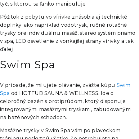
tyč, s ktorou sa ľahko manipuluje.
Pôžitok z pobytu vo vírivke znásobia aj technické
doplnky, ako napríklad vodotrysk, ručné rotačné
trysky pre individuálnu masáž, stereo systém priamo
v spa, LED osvetlenie z vonkajšej strany vírivky a tak
ďalej.
Swim Spa
V prípade, že milujete plávanie, zvážte kúpu
Swim
Spa
od HOTTUB SAUNA & WELLNESS. Ide o
celoročný bazén s protiprúdom, ktorý disponuje
integrovanými masážnymi tryskami, zabudovanými
na bazénových schodoch.
Masážne trysky v Swim Spa vám po plaveckom
tréningu poskytnú všetko, čo potrebujete na