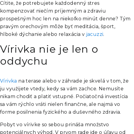
Cítite, že potrebujete každodenný stres
kompenzovať niečím príjemným a zdraviu
prospešným hoc len na niekoľko minút denne? Tým
pravým orechovým môže byť meditácia, šport,
hlboké dýchanie alebo relaxácia v
jacuzzi
.
Vírivka nie je len o
oddychu
Vírivka
na terase alebo v záhrade je skvelá v tom, že
ju využijete vtedy, kedy sa vám zachce. Nemusíte
nikam chodiť a platiť vstupné. Počiatočná investícia
sa vám rýchlo vráti nielen finančne, ale najmä vo
forme posilnenia fyzického a duševného zdravia.
Pobyt vo vírivke so sebou prináša množstvo
potenciálnych výhod. V prvom rade ide o úľavu od