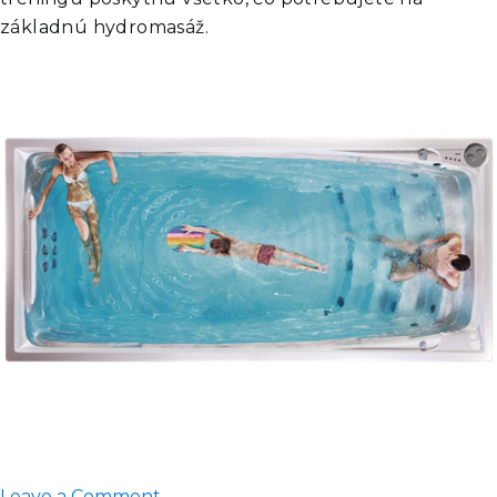
základnú hydromasáž.
on
Leave a Comment