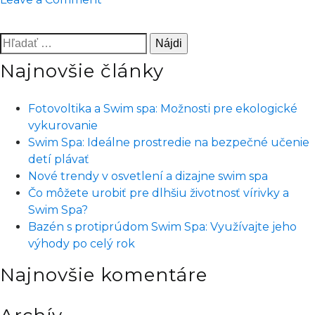
Jeseň
je
Hľadať:
ideálnym
Najnovšie články
obdobím
pre
výber
Fotovoltika a Swim spa: Možnosti pre ekologické
vírivky
vykurovanie
–
Swim Spa: Ideálne prostredie na bezpečné učenie
ktorá
detí plávať
je
Nové trendy v osvetlení a dizajne swim spa
pre
Čo môžete urobiť pre dlhšiu životnosť vírivky a
vás
Swim Spa?
tá
Bazén s protiprúdom Swim Spa: Využívajte jeho
pravá?
výhody po celý rok
Najnovšie komentáre