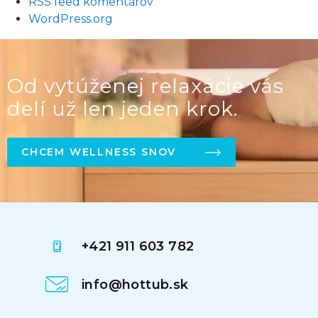
RSS feed komentárov
WordPress.org
Od vytúženej relaxácie vás
delí už len jeden krok.
CHCEM WELLNESS SNOV
+421 911 603 782
info@hottub.sk