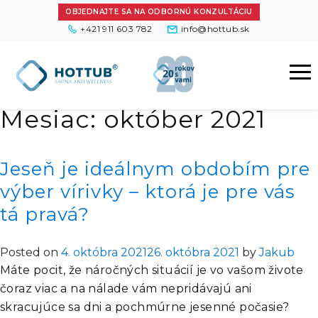
OBJEDNAJTE SA NA ODBORNÚ KONZULTÁCIU
+421 911 603 782
info@hottub.sk
Mesiac:
október 2021
Jeseň je ideálnym obdobím pre
výber vírivky – ktorá je pre vás
tá pravá?
Posted on
4. októbra 2021
26. októbra 2021
by
Jakub
Máte pocit, že náročných situácií je vo vašom živote
čoraz viac a na nálade vám nepridávajú ani
skracujúce sa dni a pochmúrne jesenné počasie?