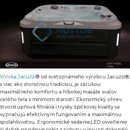
Vírivka Jacuzzi
® od svetoznámeho výrobcu Jacuzzi®
s viac ako storočnou tradíciou, je zárukou
maximálneho komfortu a hlbokej masáže svalov
celého tela s minimom starostí. Ekonomický ohrev,
štvorstupňová filtrácia i trysky špičkovej kvality sa
vyznačujú efektívnym fungovaním a maximálnou
spoľahlivosťou. Ergonomické sedenie,LED osvetlenie
či držiak na nápoje robia z pobytu v jacuzzi dokonalý