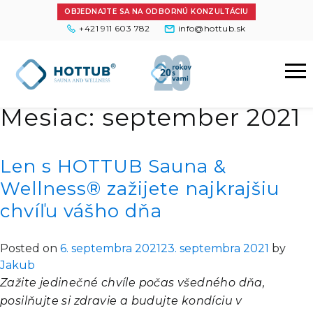
OBJEDNAJTE SA NA ODBORNÚ KONZULTÁCIU
+421 911 603 782
info@hottub.sk
Mesiac:
september 2021
Len s HOTTUB Sauna &
Wellness® zažijete najkrajšiu
chvíľu vášho dňa
Posted on
6. septembra 2021
23. septembra 2021
by
Jakub
Zažite jedinečné chvíle počas všedného dňa,
posilňujte si zdravie a budujte kondíciu v