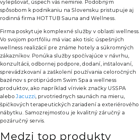
vylepšovať, úspech vás neminie. Podobným
spôsobom k podnikaniu na Slovensku pristupuje aj
rodinná firma HOTTUB Sauna and Wellness.
Firma poskytuje komplexné služby v oblasti wellness.
Vo svojom portfóliu má viac ako tisíc úspešných
wellness realizácií pre známe hotely a súkromných
zákazníkov. Ponúka služby spočívajúce v návrhu,
konzultácii, odbornej podpore, dodaní, inštalovaní,
sprevádzkovaní a zaškolení používania celoročných
bazénov s protiprúdom Swim Spa a wellness
produktov, ako napríklad víriviek značky USSPA
alebo
Jacuzzi
, prvotriednych saunách na mieru,
špičkových terapeutických zariadení a exteriérového
nábytku. Samozrejmosťou je kvalitný záručný a
pozáručný servis.
Medzi top produkty