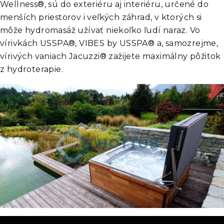
Wellness®
, sú do exteriéru aj interiéru, určené do
menších priestorov i veľkých záhrad, v ktorých si
môže hydromasáž užívať niekoľko ľudí naraz. Vo
vírivkách USSPA®, VIBES by USSPA® a, samozrejme,
vírivých vaniach Jacuzzi® zažijete maximálny pôžitok
z hydroterapie.