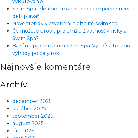
vykurovanie
najkrajšiu
Swim Spa: Ideálne prostredie na bezpečné učenie
chvíľu
detí plávať
vášho
Nové trendy v osvetlení a dizajne swim spa
dňa
Čo môžete urobiť pre dlhšiu životnosť vírivky a
Swim Spa?
Bazén s protiprúdom Swim Spa: Využívajte jeho
výhody po celý rok
Najnovšie komentáre
Archív
december 2025
október 2025
september 2025
august 2025
jún 2025