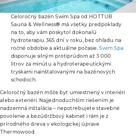
Celoročný bazén Swim Spa od HOTTUB
Sauna & Wellness® má všetky predpoklady
na to, aby vám poskytol dokonalú
hydroterapiu 365 dní v roku, bez ohľadu na
ročné obdobie a aktuálne počasie.
Swim Spa
disponuje silným protiprúdom až 3 000
litrov za minútu a hydroterapeutickými
tryskami nainštalovanými na bazénových
schodoch.
Celoročný bazén môže byť umiestnený v interiéri
alebo exteriéri. Najjednoduchším riešením je
nadzemná inštalácia – nepotrebujete stavebné
povolenie a bezúdržbový kabinet i rám je z
prírodného dreva v ekologickej úprave
Thermowood.