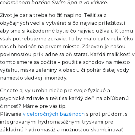
celoročnom bazéne Swim Spa a vo vírivke.
Život je dar a treba ho žiť naplno. Tešiť sa z
obyčajných vecí a vytvárať si čo najviac príležitostí,
aby sme si kažodenné bytie čo najviac užívali. K tomu
však potrebujeme zdravie. To by malo byť v rebríčku
našich hodnôt na prvom mieste. Zároveň je našou
povinnosťou príkladne sa oň starať. Každá maličkosť v
tomto smere sa počíta – použitie schodov na miesto
výťahu, miska zeleniny k obedu či pohár čistej vody
namiesto sladkej limonády.
Chcete aj vy urobiť niečo pre svoje fyzické a
psychické zdravie a tešiť sa každý deň na obľúbenú
činnosť? Máme pre vás tip.
Plávanie
v celoročných bazénoch
s protiprúdom, s
integrovanými hydromasážnymi tryskami pre
základnú hydromasáž a možnosťou skombinovať