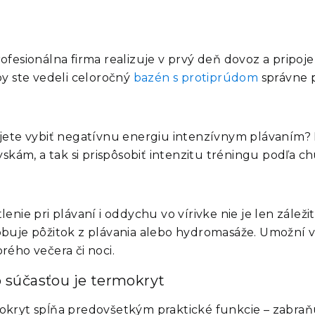
Profesionálna firma realizuje v prvý deň dovoz a prip
y ste vedeli
celoročný
bazén s protiprúdom
správne p
jete vybiť negatívnu energiu intenzívnym plávaním?
kám, a tak si prispôsobiť intenzitu tréningu podľa chu
lenie pri plávaní i oddychu vo vírivke nie je len záleži
buje pôžitok z plávania alebo hydromasáže. Umožní vá
rého večera či noci.
 súčasťou je termokryt
kryt spĺňa predovšetkým praktické funkcie – zabraňuj