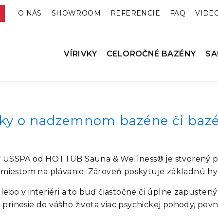
O NÁS
SHOWROOM
REFERENCIE
FAQ
VIDE
VÍRIVKY
CELOROČNÉ BAZÉNY
SA
tázky o nadzemnom bazéne či ba
SPA od HOTTUB Sauna & Wellness® je stvorený pre v
m miestom na plávanie. Zároveň poskytuje základnú hy
lebo v interiéri a to buď čiastočne či úplne zapuste
inesie do vášho života viac psychickej pohody, pevnejš