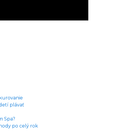
ykurovanie
etí plávať
im Spa?
hody po celý rok