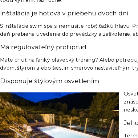
vodu vymeniť raz ročne.
Inštalácia je hotová v priebehu dvoch dní
S inštalácie swim spa si nemusíte robiť ťažkú hlavu. 
deň prebieha uvedenie do prevádzky a zaškolenie, ab
Má regulovateľný protiprúd
Máte chuť na ľahký plavecký tréning? Alebo potrebu
dvom, štyrom alebo šiestim smerovo nastaviteľným trys
Disponuje štýlovým osvetlením
Osvet
znáso
nesko
Jeho
Termo