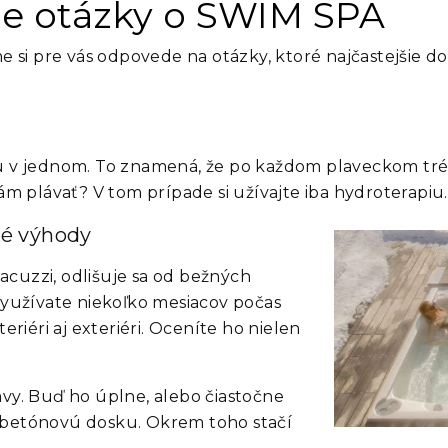
ie otázky o SWIM SPA
sme si pre vás odpovede na otázky, ktoré najčastejšie 
ou v jednom. To znamená, že po každom plaveckom tr
plávať? V tom prípade si užívajte iba hydroterapiu.
é výhody
cuzzi, odlišuje sa od bežných
využívate niekoľko mesiacov počas
riéri aj exteriéri. Oceníte ho nielen
vy. Buď ho úplne, alebo čiastočne
obetónovú dosku. Okrem toho stačí