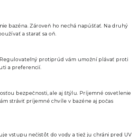
ojenie bazéna. Zároveň ho nechá napúšťať. Na druhý
oužívať a starať sa oň.
 Regulovateľný protiprúd vám umožní plávať proti
ti a preferencií.
tosťou bezpečnosti, ale aj štýlu. Príjemné osvetlenie
m stráviť príjemné chvíle v bazéne aj počas
e vstupu nečistôt do vody a tiež ju chráni pred UV