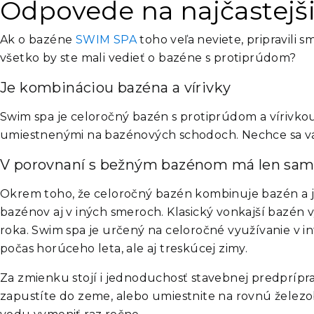
Odpovede na najčastejš
Ak o bazéne
SWIM SPA
toho veľa neviete, pripravili 
všetko by ste mali vedieť o bazéne s protiprúdom?
Je kombináciou bazéna a vírivky
Swim spa je celoročný bazén s protiprúdom a vírivk
umiestnenými na bazénových schodoch. Nechce sa vám 
V porovnaní s bežným bazénom má len sam
Okrem toho, že celoročný bazén kombinuje bazén a ja
bazénov aj v iných smeroch. Klasický vonkajší bazén 
roka. Swim spa je určený na celoročné využívanie v inte
počas horúceho leta, ale aj treskúcej zimy.
Za zmienku stojí i jednoduchosť stavebnej predprípra
zapustíte do zeme, alebo umiestnite na rovnú želez