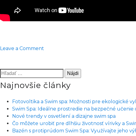
on
Leave a Comment
10
odpovedí
na
Hľadať:
najčastejšie
Najnovšie články
otázky
o
nadzemnom
Fotovoltika a Swim spa: Možnosti pre ekologické v
bazéne
Swim Spa: Ideálne prostredie na bezpečné učenie d
či
Nové trendy v osvetlení a dizajne swim spa
bazéne
Čo môžete urobiť pre dlhšiu životnosť vírivky a Sw
do
Bazén s protiprúdom Swim Spa: Využívajte jeho vý
zeme