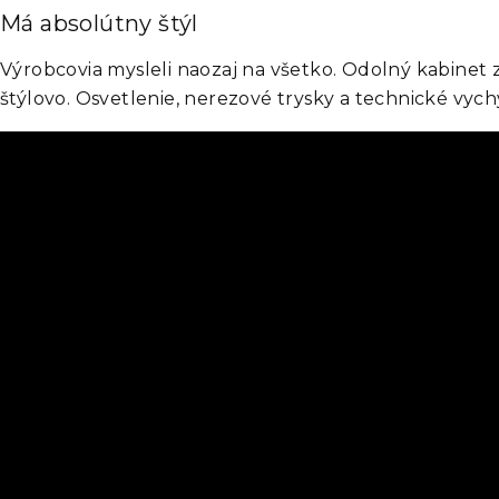
Má absolútny štýl
Výrobcovia mysleli naozaj na všetko. Odolný kabine
štýlovo. Osvetlenie, nerezové trysky a technické vyc