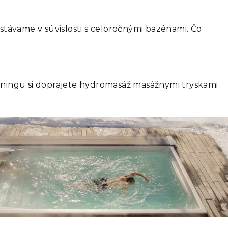
dostávame v súvislosti s celoročnými bazénami. Čo
éningu si doprajete hydromasáž masážnymi tryskami