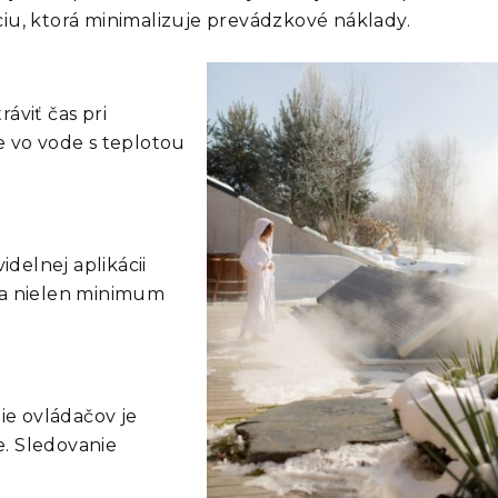
iu, ktorá minimalizuje prevádzkové náklady.
ráviť čas pri
e vo vode s teplotou
delnej aplikácii
ša nielen minimum
e ovládačov je
e. Sledovanie