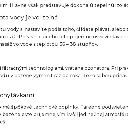
ním. Hlavne však predstavuje dokonalú tepelnú izolác
ota vody je voliteľná
tu vody si nastavíte podľa toho, či idete plávať, alebo t
masáži. Počas horúceho leta príjemne osvieži plávani
asáž vo vode s teplotou 36 – 38 stupňov.
ltračnými technológiami, vrátane ozonátora. Pri pravi
odu v bazéne vymeniť raz do roka. To so sebou priná
ychytávkami
má špičkové technické doplnky. Farebné podsvieteni
 v bazéne ešte príjemnejším kvôli jedinečnej atmosfér
eší.