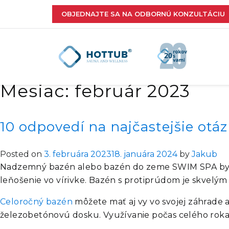
OBJEDNAJTE SA NA ODBORNÚ KONZULTÁCIU
Mesiac:
február 2023
10 odpovedí na najčastejšie o
Posted on
3. februára 2023
18. januára 2024
by
Jakub
Nadzemný bazén alebo bazén do zeme SWIM SPA by US
leňošenie vo vírivke. Bazén s protiprúdom je skvelý
Celoročný bazén
môžete mať aj vy vo svojej záhrade a
železobetónovú dosku. Využívanie počas celého roka pr