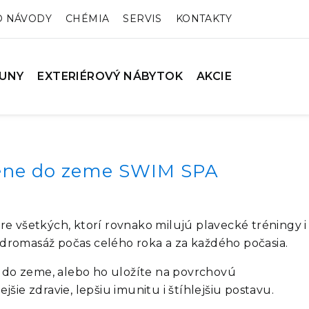
O NÁVODY
CHÉMIA
SERVIS
KONTAKTY
UNY
EXTERIÉROVÝ NÁBYTOK
AKCIE
zéne do zeme SWIM SPA
šetkých, ktorí rovnako milujú plavecké tréningy i
dromasáž počas celého roka a za každého počasia.
ný do zeme, alebo ho uložíte na povrchovú
ie zdravie, lepšiu imunitu i štíhlejšiu postavu.