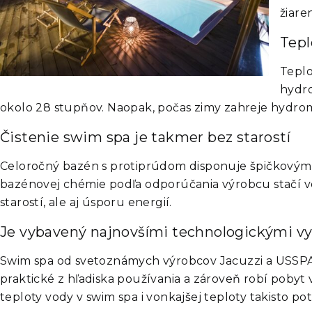
žiare
Tepl
Teplo
hydro
okolo 28 stupňov. Naopak, počas zimy zahreje hydrom
Čistenie swim spa je takmer bez starostí
Celoročný bazén s protiprúdom disponuje špičkovými fi
bazénovej chémie podľa odporúčania výrobcu stačí v
starostí, ale aj úsporu energií.
Je vybavený najnovšími technologickými v
Swim spa od svetoznámych výrobcov Jacuzzi a USSPA 
praktické z hľadiska používania a zároveň robí pobyt
teploty vody v swim spa i vonkajšej teploty takisto pot