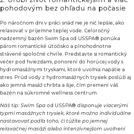
pohodovým bez ohľadu na počasie
Po náročnom dni v práci snáď nie je nič lepšie, ako
relaxovať v príjemne teplej vode. Celoročný
nadzemný bazén Swim Spa od USSPA® ponúka
párom romantické útočisko a plnohodnotne
strávené spoločné chvíle. Predstavte si romantický
večer pod hviezdami, ponorení do horúcej vody s
hydromasážnymi tryskami, ktoré uvoľnia napätie a
stres. Prúd vody z hydromasážnych trysiek poslúži aj
ako jemná masáž chrbta a šije, čím premení váš
bazén na súkromné wellness centrum.
Náš tip: Swim Spa
od USSPA®
disponuje viacerými
typmi masážnych trysiek, ktoré možno individuálne
nastavovať podľa toho, či túžite po jemnej
relaxačnej masáži alebo intenzívnejšom uvoľnení