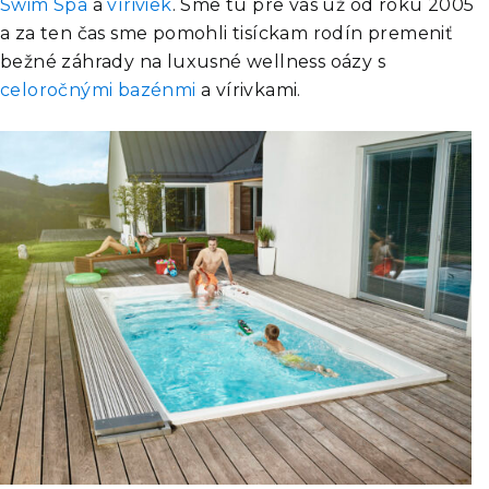
Swim Spa
a
víriviek
. Sme tu pre vás už od roku 2005
a za ten čas sme pomohli tisíckam rodín premeniť
bežné záhrady na luxusné wellness oázy s
celoročnými bazénmi
a vírivkami.