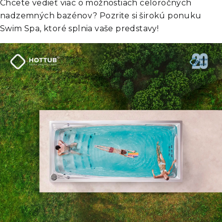
Chcete vedieť viac o možnostiach celoročných
nadzemných bazénov? Pozrite si širokú ponuku
Swim Spa, ktoré splnia vaše predstavy!