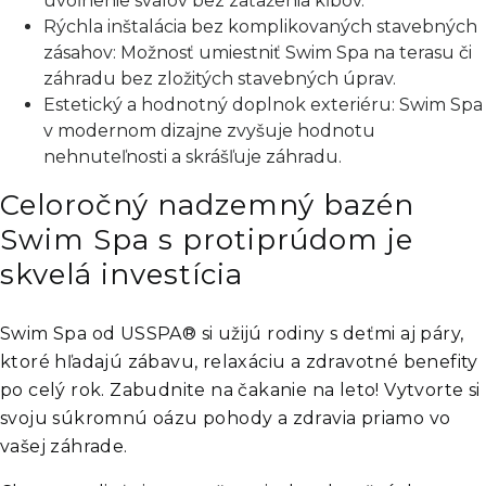
uvoľnenie svalov bez zaťaženia kĺbov.
Rýchla inštalácia bez komplikovaných stavebných
zásahov: Možnosť umiestniť Swim Spa na terasu či
záhradu bez zložitých stavebných úprav.
Estetický a hodnotný doplnok exteriéru: Swim Spa
v modernom dizajne zvyšuje hodnotu
nehnuteľnosti a skrášľuje záhradu.
Celoročný nadzemný bazén
Swim Spa s protiprúdom je
skvelá investícia
Swim Spa od USSPA® si užijú rodiny s deťmi aj páry,
ktoré hľadajú zábavu, relaxáciu a zdravotné benefity
po celý rok. Zabudnite na čakanie na leto! Vytvorte si
svoju súkromnú oázu pohody a zdravia priamo vo
vašej záhrade.