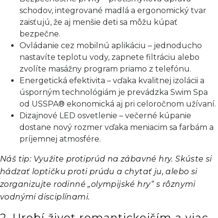
schodov, integrované madlá a ergonomický tvar
zaisťujú, že aj menšie deti sa môžu kúpať
bezpečne.
Ovládanie cez mobilnú aplikáciu – jednoducho
nastavíte teplotu vody, zapnete filtráciu alebo
zvolíte masážny program priamo z telefónu.
Energetická efektivita – vďaka kvalitnej izolácii a
úsporným technológiám je prevádzka Swim Spa
od USSPA® ekonomická aj pri celoročnom užívaní.
Dizajnové LED osvetlenie – večerné kúpanie
dostane nový rozmer vďaka meniacim sa farbám a
príjemnej atmosfére.
Náš tip: Využite protiprúd na zábavné hry. Skúste si
hádzať loptičku proti prúdu a chytať ju, alebo si
zorganizujte rodinné „olympijské hry“ s rôznymi
vodnými disciplínami.
2. Urobí život romantickejším a viac