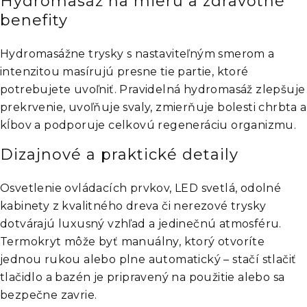
Hydromasáž na mieru a zdravotné
benefity
Hydromasážne trysky s nastaviteľným smerom a
intenzitou masírujú presne tie partie, ktoré
potrebujete uvoľniť. Pravidelná hydromasáž zlepšuje
prekrvenie, uvoľňuje svaly, zmierňuje bolesti chrbta a
kĺbov a podporuje celkovú regeneráciu organizmu.
Dizajnové a praktické detaily
Osvetlenie ovládacích prvkov, LED svetlá, odolné
kabinety z kvalitného dreva či nerezové trysky
dotvárajú luxusný vzhľad a jedinečnú atmosféru.
Termokryt môže byť manuálny, ktorý otvoríte
jednou rukou alebo plne automatický – stačí stlačiť
tlačidlo a bazén je pripravený na použitie alebo sa
bezpečne zavrie.