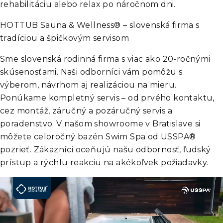
rehabilitáciu alebo relax po náročnom dni.
HOTTUB Sauna & Wellness® – slovenská firma s
tradíciou a špičkovým servisom
Sme slovenská rodinná firma s viac ako 20-ročnými
skúsenosťami. Naši odborníci vám pomôžu s
výberom, návrhom aj realizáciou na mieru.
Ponúkame kompletný servis – od prvého kontaktu,
cez montáž, záručný a pozáručný servis a
poradenstvo. V našom showroome v Bratislave si
môžete celoročný bazén Swim Spa od USSPA®
pozrieť. Zákazníci oceňujú našu odbornosť, ľudský
prístup a rýchlu reakciu na akékoľvek požiadavky.