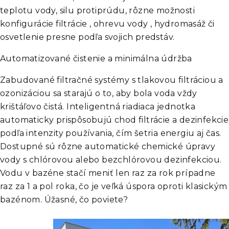
teplotu vody, silu protiprúdu, rôzne možnosti
konfigurácie filtrácie , ohrevu vody , hydromasáž či
osvetlenie presne podľa svojich predstáv.
Automatizované čistenie a minimálna údržba
Zabudované filtračné systémy s tlakovou filtráciou a
ozonizáciou sa starajú o to, aby bola voda vždy
krištáľovo čistá. Inteligentná riadiaca jednotka
automaticky prispôsobujú chod filtrácie a dezinfekcie
podľa intenzity používania, čím šetria energiu aj čas.
Dostupné sú rôzne automatické chemické úpravy
vody s chlórovou alebo bezchlórovou dezinfekciou.
Vodu v bazéne stačí meniť len raz za rok prípadne
raz za 1 a pol roka, čo je veľká úspora oproti klasickým
bazénom. Úžasné, čo poviete?