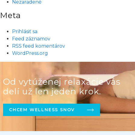
Nezaradené
Meta
Prihlásiť sa
Feed záznamov
RSS feed komentárov
WordPress.org
Od vytúženej relaxácie vás
delí už len jeden krok.
CHCEM WELLNESS SNOV