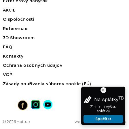
Exteriérový nábytok
AKCIE
O spoločnosti
Referencie
3D Showroom
FAQ
Kontakty
Ochrana osobných údajov
VOP
Zásady používania súborov cookie (EÚ)
×
Zistite si výšku
splátky
Spočítať
© 2026 Hottub
web na mieru
od vibration