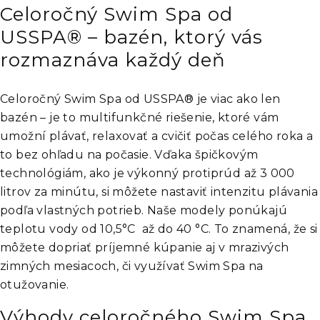
Celoročný Swim Spa od
USSPA® – bazén, ktorý vás
rozmaznáva každý deň
Celoročný Swim Spa od USSPA® je viac ako len
bazén – je to multifunkčné riešenie, ktoré vám
umožní plávať, relaxovať a cvičiť počas celého roka a
to bez ohľadu na počasie. Vďaka špičkovým
technológiám, ako je výkonný protiprúd až 3 000
litrov za minútu, si môžete nastaviť intenzitu plávania
podľa vlastných potrieb. Naše modely ponúkajú
teplotu vody od 10,5°C až do 40 °C. To znamená, že si
môžete dopriať príjemné kúpanie aj v mrazivých
zimných mesiacoch, či využívať Swim Spa na
otužovanie.
Výhody celoročného Swim Spa.