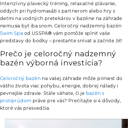
Intenzívny plavecký tréning, relaxačné plávanie,
oddych pri hydromasáži s partnerom alebo hry s
deťmi na vodných pretekárov v bazéne na záhrade
nemusia byť iba snom. Celoročný nadzemný bazén
Swim Spa
od USSPA® vám pomôže splniť vaše
predstavy do bodky – prestaňte snívať a začnite žiť!
Prečo je celoročný nadzemný
bazén výborná investícia?
Celoročný bazén
na vašej záhrade môže priniesť do
vášho života viac pohybu, energie, dobrej nálady i
pevnejšie zdravie. Stále váhate, či je
bazén s
protiprúdom
práve pre vás? Prečítajte si 4 dôvody,
ktoré vás presvedčia.