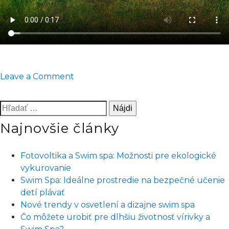
on
Leave a Comment
4
dôvody,
Hľadať:
prečo
Najnovšie články
je
celoročný
nadzemný
Fotovoltika a Swim spa: Možnosti pre ekologické
bazén
vykurovanie
od
Swim Spa: Ideálne prostredie na bezpečné učenie
USSPA®
detí plávať
ideálny
Nové trendy v osvetlení a dizajne swim spa
pre
Čo môžete urobiť pre dlhšiu životnosť vírivky a
rodiny