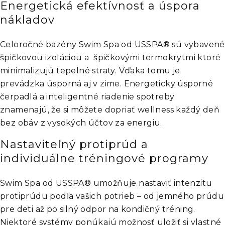
Energetická efektívnosť a úspora
nákladov
Celoročné bazény Swim Spa od USSPA® sú vybavené
špičkovou izoláciou a špičkovými termokrytmi ktoré
minimalizujú tepelné straty. Vďaka tomu je
prevádzka úsporná aj v zime. Energeticky úsporné
čerpadlá a inteligentné riadenie spotreby
znamenajú, že si môžete dopriať wellness každý deň
bez obáv z vysokých účtov za energiu.
Nastaviteľný protiprúd a
individuálne tréningové programy
Swim Spa od USSPA® umožňuje nastaviť intenzitu
protiprúdu podľa vašich potrieb – od jemného prúdu
pre deti až po silný odpor na kondičný tréning.
Niektoré systémy ponúkajú možnosť uložiť si vlastné