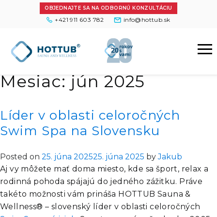
OBJEDNAJTE SA NA ODBORNÚ KONZULTÁCIU
+421 911 603 782
info@hottub.sk
Mesiac:
jún 2025
Líder v oblasti celoročných
Swim Spa na Slovensku
Posted on
25. júna 2025
25. júna 2025
by
Jakub
Aj vy môžete mať doma miesto, kde sa šport, relax a
rodinná pohoda spájajú do jedného zážitku. Práve
takéto možnosti vám prináša HOTTUB Sauna &
Wellness® – slovenský líder v oblasti
celoročných