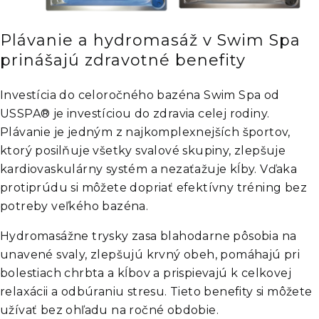
Plávanie a hydromasáž v Swim Spa
prinášajú zdravotné benefity
Investícia do celoročného bazéna Swim Spa od
USSPA® je investíciou do zdravia celej rodiny.
Plávanie je jedným z najkomplexnejších športov,
ktorý posilňuje všetky svalové skupiny, zlepšuje
kardiovaskulárny systém a nezaťažuje kĺby. Vďaka
protiprúdu si môžete dopriať efektívny tréning bez
potreby veľkého bazéna.
Hydromasážne trysky zasa blahodarne pôsobia na
unavené svaly, zlepšujú krvný obeh, pomáhajú pri
bolestiach chrbta a kĺbov a prispievajú k celkovej
relaxácii a odbúraniu stresu. Tieto benefity si môžete
užívať bez ohľadu na ročné obdobie.