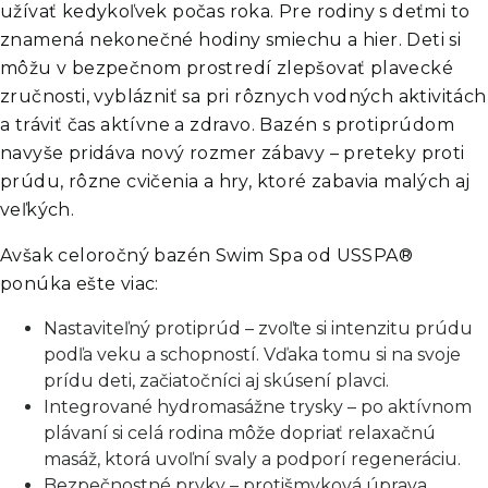
užívať kedykoľvek počas roka. Pre rodiny s deťmi to
znamená nekonečné hodiny smiechu a hier. Deti si
môžu v bezpečnom prostredí zlepšovať plavecké
zručnosti, vyblázniť sa pri rôznych vodných aktivitách
a tráviť čas aktívne a zdravo. Bazén s protiprúdom
navyše pridáva nový rozmer zábavy – preteky proti
prúdu, rôzne cvičenia a hry, ktoré zabavia malých aj
veľkých.
Avšak celoročný bazén Swim Spa od USSPA®
ponúka ešte viac:
Nastaviteľný protiprúd – zvoľte si intenzitu prúdu
podľa veku a schopností. Vďaka tomu si na svoje
prídu deti, začiatočníci aj skúsení plavci.
Integrované hydromasážne trysky – po aktívnom
plávaní si celá rodina môže dopriať relaxačnú
masáž, ktorá uvoľní svaly a podporí regeneráciu.
Bezpečnostné prvky – protišmyková úprava