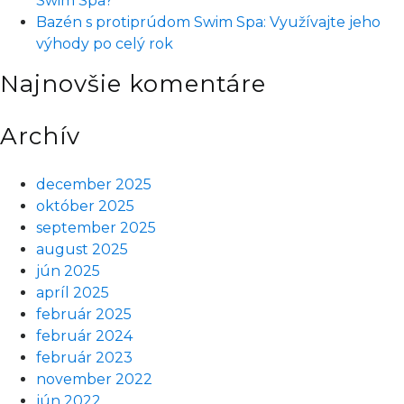
Swim Spa?
s
Bazén s protiprúdom Swim Spa: Využívajte jeho
deťmi
výhody po celý rok
či
páry
Najnovšie komentáre
Archív
december 2025
október 2025
september 2025
august 2025
jún 2025
apríl 2025
február 2025
február 2024
február 2023
november 2022
jún 2022